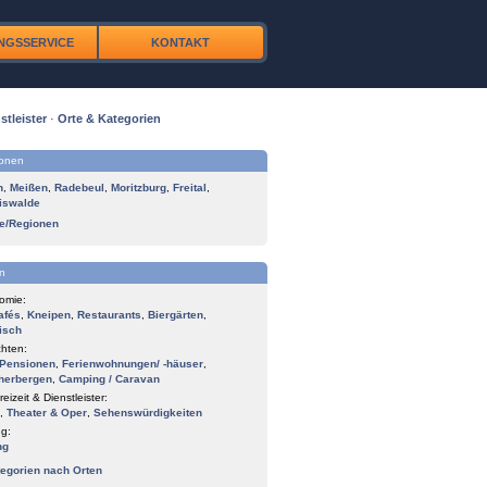
NGSSERVICE
KONTAKT
stleister
·
Orte & Kategorien
ionen
n
,
Meißen
,
Radebeul
,
Moritzburg
,
Freital
,
iswalde
te/Regionen
n
omie:
afés
,
Kneipen
,
Restaurants
,
Biergärten
,
isch
hten:
Pensionen
,
Ferienwohnungen/ -häuser
,
herbergen
,
Camping / Caravan
reizeit & Dienstleister:
,
Theater & Oper
,
Sehenswürdigkeiten
g:
ng
tegorien nach Orten