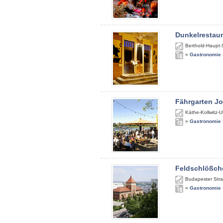
Dunkelrestau
Berthold-Haupt-
»
Gastronomie
Fährgarten J
Käthe-Kollwitz-U
»
Gastronomie
Feldschlößch
Budapester Str
»
Gastronomie