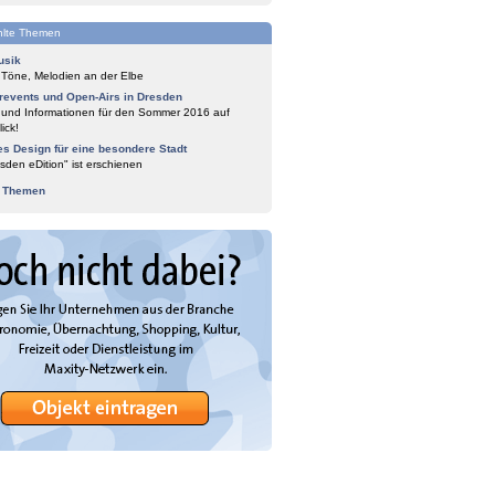
lte Themen
usik
 Töne, Melodien an der Elbe
events und Open-Airs in Dresden
 und Informationen für den Sommer 2016 auf
ick!
es Design für eine besondere Stadt
sden eDition" ist erschienen
e Themen