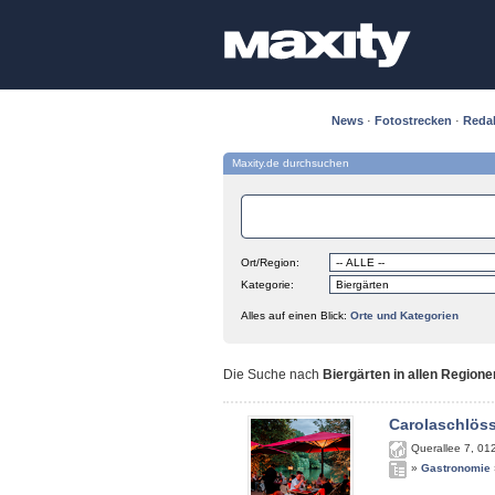
News
·
Fotostrecken
·
Reda
Maxity.de durchsuchen
Ort/Region:
Kategorie:
Alles auf einen Blick:
Orte und Kategorien
Die Suche nach
Biergärten in allen Regione
Carolaschlös
Querallee 7
,
01
»
Gastronomie