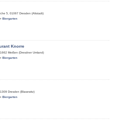
rche 5
,
01067
Dresden (Altstadt)
»
Biergarten
urant Knorre
1662
Meißen (Dresdner Umland)
»
Biergarten
1309
Dresden (Blasewitz)
»
Biergarten