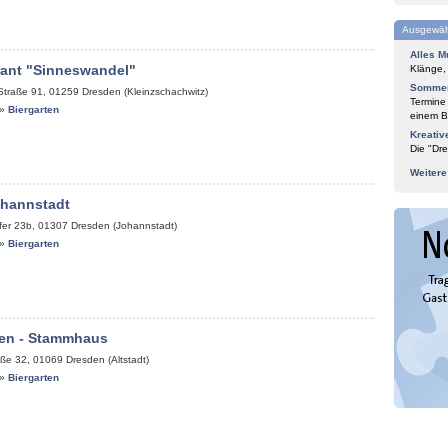
Ausgewäh
Alles M
rant "Sinneswandel"
Klänge,
Sommer
Straße 91
,
01259
Dresden (Kleinzschachwitz)
Termine
»
Biergarten
einem Bl
Kreativ
Die "Dre
Weiter
ohannstadt
fer 23b
,
01307
Dresden (Johannstadt)
»
Biergarten
en - Stammhaus
aße 32
,
01069
Dresden (Altstadt)
»
Biergarten