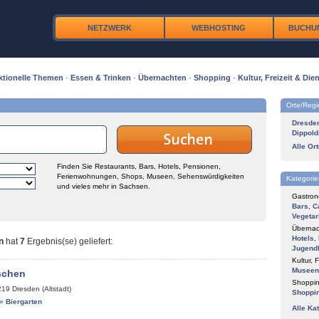
NETZWERK
WEBHOSTING
BUCHU
ktionelle Themen
·
Essen & Trinken
·
Übernachten
·
Shopping
·
Kultur, Freizeit & Dien
Orte/Reg
Dresde
Dippold
Alle Or
Finden Sie Restaurants, Bars, Hotels, Pensionen,
Ferienwohnungen, Shops, Museen, Sehenswürdigkeiten
Kategorie
und vieles mehr in Sachsen.
Gastron
Bars
,
C
Vegetar
Übernac
Hotels
,
n
hat
7
Ergebnis(se) geliefert
:
Jugend
Kultur, F
Museen
schen
Shoppin
219
Dresden (Altstadt)
Shoppi
»
Biergarten
Alle Ka