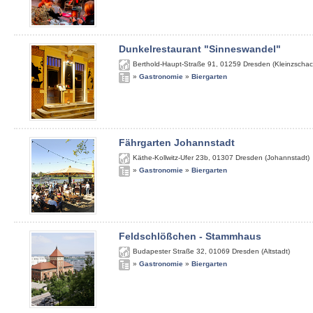
Dunkelrestaurant "Sinneswandel"
Berthold-Haupt-Straße 91
,
01259
Dresden (Kleinzschac
»
Gastronomie
»
Biergarten
Fährgarten Johannstadt
Käthe-Kollwitz-Ufer 23b
,
01307
Dresden (Johannstadt)
»
Gastronomie
»
Biergarten
Feldschlößchen - Stammhaus
Budapester Straße 32
,
01069
Dresden (Altstadt)
»
Gastronomie
»
Biergarten