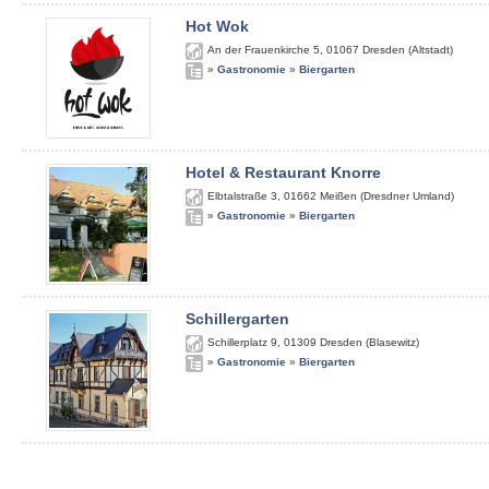
Hot Wok
An der Frauenkirche 5
,
01067
Dresden (Altstadt)
»
Gastronomie
»
Biergarten
Hotel & Restaurant Knorre
Elbtalstraße 3
,
01662
Meißen (Dresdner Umland)
»
Gastronomie
»
Biergarten
Schillergarten
Schillerplatz 9
,
01309
Dresden (Blasewitz)
»
Gastronomie
»
Biergarten