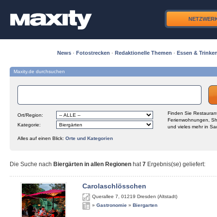
NETZWER
News
·
Fotostrecken
·
Redaktionelle Themen
·
Essen & Trinke
Maxity.de durchsuchen
Finden Sie Restaurant
Ort/Region:
Ferienwohnungen, Sh
Kategorie:
und vieles mehr in Sa
Alles auf einen Blick:
Orte und Kategorien
Die Suche nach
Biergärten in allen Regionen
hat
7
Ergebnis(se) geliefert
:
Carolaschlösschen
Querallee 7
,
01219
Dresden (Altstadt)
»
Gastronomie
»
Biergarten