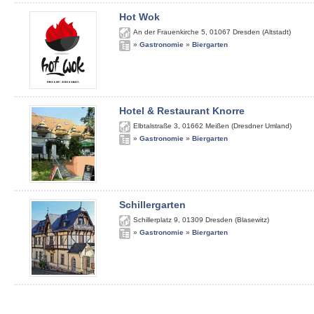
Hot Wok
An der Frauenkirche 5
,
01067
Dresden (Altstadt)
»
Gastronomie
»
Biergarten
Hotel & Restaurant Knorre
Elbtalstraße 3
,
01662
Meißen (Dresdner Umland)
»
Gastronomie
»
Biergarten
Schillergarten
Schillerplatz 9
,
01309
Dresden (Blasewitz)
»
Gastronomie
»
Biergarten