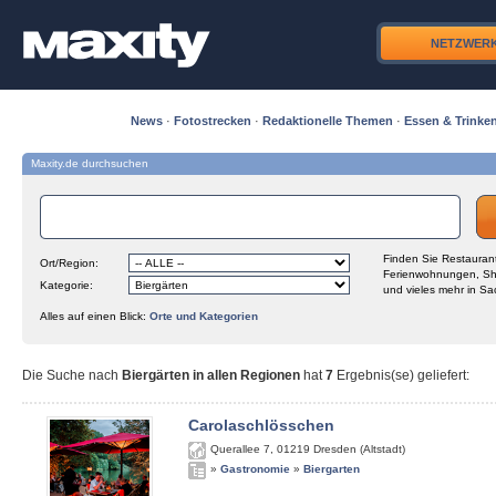
NETZWER
News
·
Fotostrecken
·
Redaktionelle Themen
·
Essen & Trinke
Maxity.de durchsuchen
Finden Sie Restaurant
Ort/Region:
Ferienwohnungen, Sh
Kategorie:
und vieles mehr in Sa
Alles auf einen Blick:
Orte und Kategorien
Die Suche nach
Biergärten in allen Regionen
hat
7
Ergebnis(se) geliefert
:
Carolaschlösschen
Querallee 7
,
01219
Dresden (Altstadt)
»
Gastronomie
»
Biergarten