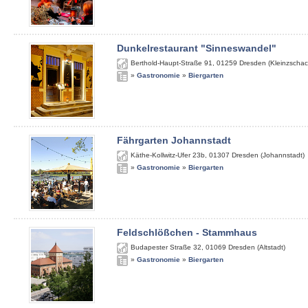
Dunkelrestaurant "Sinneswandel"
Berthold-Haupt-Straße 91
,
01259
Dresden (Kleinzschac
»
Gastronomie
»
Biergarten
Fährgarten Johannstadt
Käthe-Kollwitz-Ufer 23b
,
01307
Dresden (Johannstadt)
»
Gastronomie
»
Biergarten
Feldschlößchen - Stammhaus
Budapester Straße 32
,
01069
Dresden (Altstadt)
»
Gastronomie
»
Biergarten