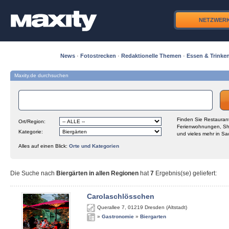
NETZWER
News
·
Fotostrecken
·
Redaktionelle Themen
·
Essen & Trinke
Maxity.de durchsuchen
Finden Sie Restaurant
Ort/Region:
Ferienwohnungen, Sh
Kategorie:
und vieles mehr in Sa
Alles auf einen Blick:
Orte und Kategorien
Die Suche nach
Biergärten in allen Regionen
hat
7
Ergebnis(se) geliefert
:
Carolaschlösschen
Querallee 7
,
01219
Dresden (Altstadt)
»
Gastronomie
»
Biergarten