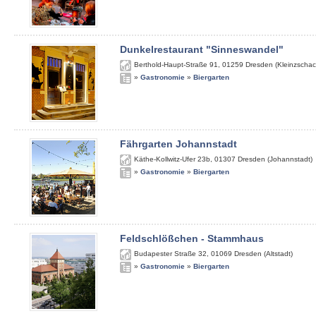
Dunkelrestaurant "Sinneswandel"
Berthold-Haupt-Straße 91
,
01259
Dresden (Kleinzschac
»
Gastronomie
»
Biergarten
Fährgarten Johannstadt
Käthe-Kollwitz-Ufer 23b
,
01307
Dresden (Johannstadt)
»
Gastronomie
»
Biergarten
Feldschlößchen - Stammhaus
Budapester Straße 32
,
01069
Dresden (Altstadt)
»
Gastronomie
»
Biergarten