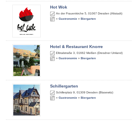
Hot Wok
An der Frauenkirche 5
,
01067
Dresden (Altstadt)
»
Gastronomie
»
Biergarten
Hotel & Restaurant Knorre
Elbtalstraße 3
,
01662
Meißen (Dresdner Umland)
»
Gastronomie
»
Biergarten
Schillergarten
Schillerplatz 9
,
01309
Dresden (Blasewitz)
»
Gastronomie
»
Biergarten