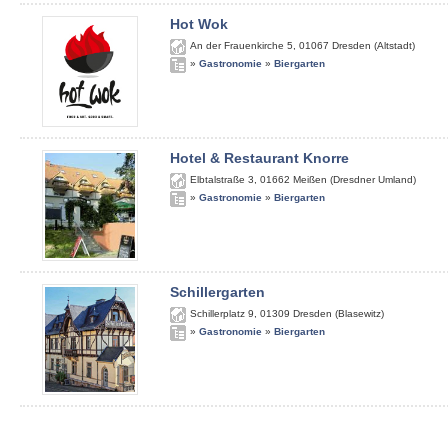
Hot Wok
An der Frauenkirche 5
,
01067
Dresden (Altstadt)
»
Gastronomie
»
Biergarten
Hotel & Restaurant Knorre
Elbtalstraße 3
,
01662
Meißen (Dresdner Umland)
»
Gastronomie
»
Biergarten
Schillergarten
Schillerplatz 9
,
01309
Dresden (Blasewitz)
»
Gastronomie
»
Biergarten