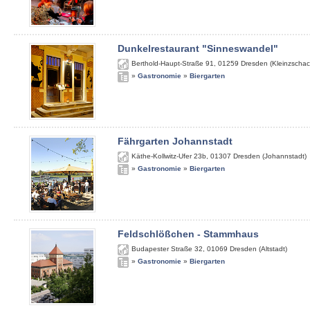
Dunkelrestaurant "Sinneswandel"
Berthold-Haupt-Straße 91
,
01259
Dresden (Kleinzschac
»
Gastronomie
»
Biergarten
Fährgarten Johannstadt
Käthe-Kollwitz-Ufer 23b
,
01307
Dresden (Johannstadt)
»
Gastronomie
»
Biergarten
Feldschlößchen - Stammhaus
Budapester Straße 32
,
01069
Dresden (Altstadt)
»
Gastronomie
»
Biergarten