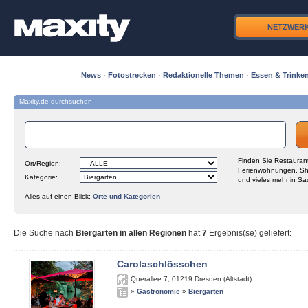
NETZWER
News
·
Fotostrecken
·
Redaktionelle Themen
·
Essen & Trinke
Maxity.de durchsuchen
Finden Sie Restaurant
Ort/Region:
Ferienwohnungen, Sh
Kategorie:
und vieles mehr in Sa
Alles auf einen Blick:
Orte und Kategorien
Die Suche nach
Biergärten in allen Regionen
hat
7
Ergebnis(se) geliefert
:
Carolaschlösschen
Querallee 7
,
01219
Dresden (Altstadt)
»
Gastronomie
»
Biergarten