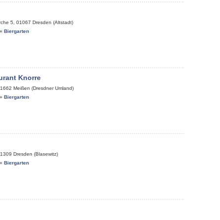
rche 5
,
01067
Dresden (Altstadt)
»
Biergarten
urant Knorre
1662
Meißen (Dresdner Umland)
»
Biergarten
1309
Dresden (Blasewitz)
»
Biergarten