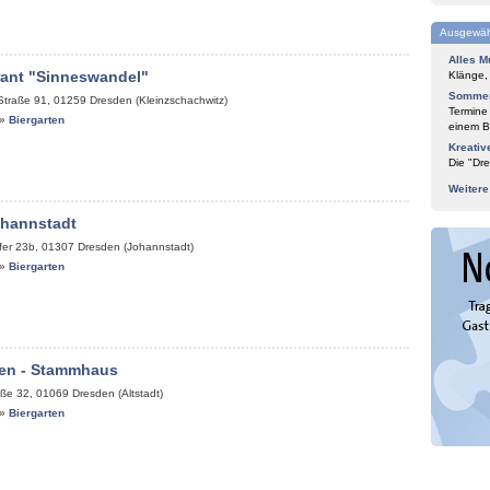
Ausgewäh
Alles M
rant "Sinneswandel"
Klänge,
Sommer
Straße 91
,
01259
Dresden (Kleinzschachwitz)
Termine
»
Biergarten
einem Bl
Kreativ
Die "Dre
Weiter
ohannstadt
fer 23b
,
01307
Dresden (Johannstadt)
»
Biergarten
en - Stammhaus
aße 32
,
01069
Dresden (Altstadt)
»
Biergarten