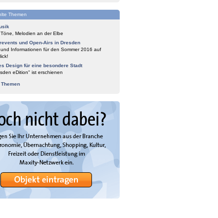
lte Themen
usik
 Töne, Melodien an der Elbe
events und Open-Airs in Dresden
 und Informationen für den Sommer 2016 auf
ick!
es Design für eine besondere Stadt
sden eDition" ist erschienen
e Themen