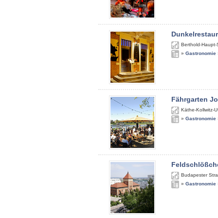
Dunkelrestau
Berthold-Haupt-
»
Gastronomie
Fährgarten J
Käthe-Kollwitz-U
»
Gastronomie
Feldschlößch
Budapester Str
»
Gastronomie