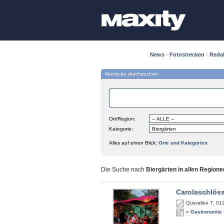
News
·
Fotostrecken
·
Reda
Maxity.de durchsuchen
Ort/Region:
Kategorie:
Alles auf einen Blick:
Orte und Kategorien
Die Suche nach
Biergärten in allen Regione
Carolaschlös
Querallee 7
,
01
»
Gastronomie