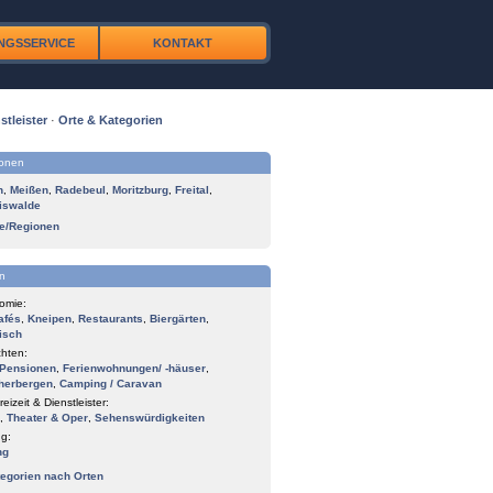
NGSSERVICE
KONTAKT
stleister
·
Orte & Kategorien
ionen
n
,
Meißen
,
Radebeul
,
Moritzburg
,
Freital
,
iswalde
te/Regionen
n
omie:
afés
,
Kneipen
,
Restaurants
,
Biergärten
,
isch
hten:
Pensionen
,
Ferienwohnungen/ -häuser
,
herbergen
,
Camping / Caravan
reizeit & Dienstleister:
,
Theater & Oper
,
Sehenswürdigkeiten
g:
ng
tegorien nach Orten