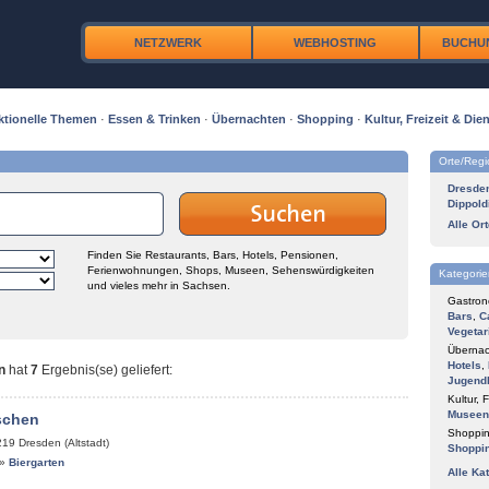
NETZWERK
WEBHOSTING
BUCHU
ktionelle Themen
·
Essen & Trinken
·
Übernachten
·
Shopping
·
Kultur, Freizeit & Dien
Orte/Reg
Dresde
Dippold
Alle Or
Finden Sie Restaurants, Bars, Hotels, Pensionen,
Ferienwohnungen, Shops, Museen, Sehenswürdigkeiten
Kategorie
und vieles mehr in Sachsen.
Gastron
Bars
,
C
Vegetar
Übernac
Hotels
,
n
hat
7
Ergebnis(se) geliefert
:
Jugend
Kultur, F
Museen
schen
Shoppin
219
Dresden (Altstadt)
Shoppi
»
Biergarten
Alle Ka