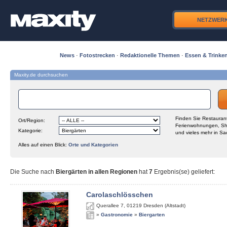
NETZWER
News
·
Fotostrecken
·
Redaktionelle Themen
·
Essen & Trinke
Maxity.de durchsuchen
Finden Sie Restaurant
Ort/Region:
Ferienwohnungen, Sh
Kategorie:
und vieles mehr in Sa
Alles auf einen Blick:
Orte und Kategorien
Die Suche nach
Biergärten in allen Regionen
hat
7
Ergebnis(se) geliefert
:
Carolaschlösschen
Querallee 7
,
01219
Dresden (Altstadt)
»
Gastronomie
»
Biergarten