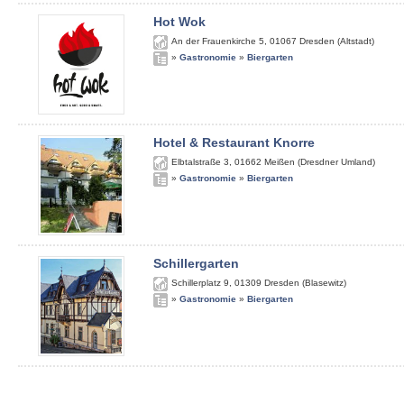
Hot Wok
An der Frauenkirche 5
,
01067
Dresden (Altstadt)
»
Gastronomie
»
Biergarten
Hotel & Restaurant Knorre
Elbtalstraße 3
,
01662
Meißen (Dresdner Umland)
»
Gastronomie
»
Biergarten
Schillergarten
Schillerplatz 9
,
01309
Dresden (Blasewitz)
»
Gastronomie
»
Biergarten