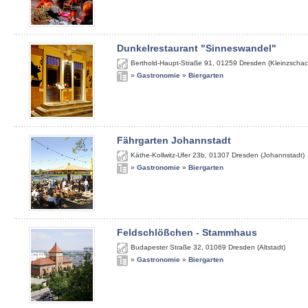
Dunkelrestaurant "Sinneswandel"
Berthold-Haupt-Straße 91
,
01259
Dresden (Kleinzschac
»
Gastronomie
»
Biergarten
Fährgarten Johannstadt
Käthe-Kollwitz-Ufer 23b
,
01307
Dresden (Johannstadt)
»
Gastronomie
»
Biergarten
Feldschlößchen - Stammhaus
Budapester Straße 32
,
01069
Dresden (Altstadt)
»
Gastronomie
»
Biergarten