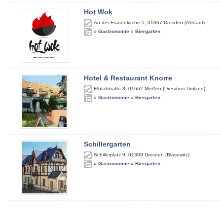
Hot Wok
An der Frauenkirche 5
,
01067
Dresden (Altstadt)
»
Gastronomie
»
Biergarten
Hotel & Restaurant Knorre
Elbtalstraße 3
,
01662
Meißen (Dresdner Umland)
»
Gastronomie
»
Biergarten
Schillergarten
Schillerplatz 9
,
01309
Dresden (Blasewitz)
»
Gastronomie
»
Biergarten