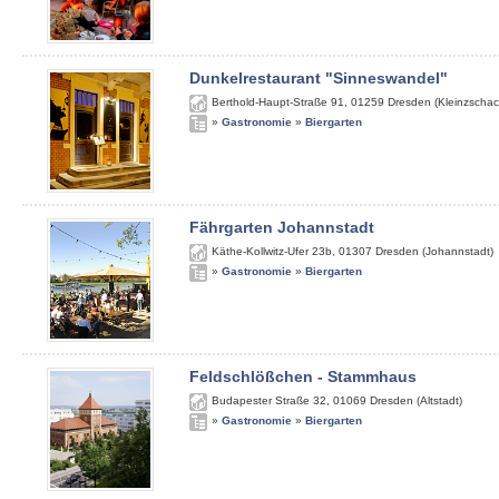
Dunkelrestaurant "Sinneswandel"
Berthold-Haupt-Straße 91
,
01259
Dresden (Kleinzschac
»
Gastronomie
»
Biergarten
Fährgarten Johannstadt
Käthe-Kollwitz-Ufer 23b
,
01307
Dresden (Johannstadt)
»
Gastronomie
»
Biergarten
Feldschlößchen - Stammhaus
Budapester Straße 32
,
01069
Dresden (Altstadt)
»
Gastronomie
»
Biergarten