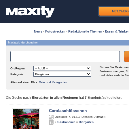
NETZWER
News
·
Fotostrecken
·
Redaktionelle Themen
·
Essen & Trinke
Maxity.de durchsuchen
Finden Sie Restaurant
Ort/Region:
Ferienwohnungen, Sh
Kategorie:
und vieles mehr in Sa
Alles auf einen Blick:
Orte und Kategorien
Die Suche nach
Biergärten in allen Regionen
hat
7
Ergebnis(se) geliefert
:
Carolaschlösschen
Querallee 7
,
01219
Dresden (Altstadt)
»
Gastronomie
»
Biergarten