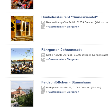
Dunkelrestaurant "Sinneswandel"
Berthold-Haupt-Straße 91
,
01259
Dresden (Kleinzschac
»
Gastronomie
»
Biergarten
Fährgarten Johannstadt
Käthe-Kollwitz-Ufer 23b
,
01307
Dresden (Johannstadt)
»
Gastronomie
»
Biergarten
Feldschlößchen - Stammhaus
Budapester Straße 32
,
01069
Dresden (Altstadt)
»
Gastronomie
»
Biergarten