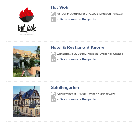
Hot Wok
An der Frauenkirche 5
,
01067
Dresden (Altstadt)
»
Gastronomie
»
Biergarten
Hotel & Restaurant Knorre
Elbtalstraße 3
,
01662
Meißen (Dresdner Umland)
»
Gastronomie
»
Biergarten
Schillergarten
Schillerplatz 9
,
01309
Dresden (Blasewitz)
»
Gastronomie
»
Biergarten