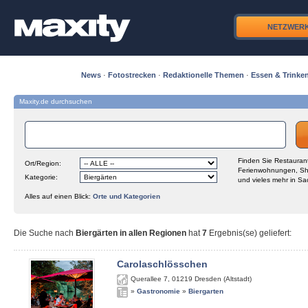
NETZWER
News
·
Fotostrecken
·
Redaktionelle Themen
·
Essen & Trinke
Maxity.de durchsuchen
Finden Sie Restaurant
Ort/Region:
Ferienwohnungen, Sh
Kategorie:
und vieles mehr in Sa
Alles auf einen Blick:
Orte und Kategorien
Die Suche nach
Biergärten in allen Regionen
hat
7
Ergebnis(se) geliefert
:
Carolaschlösschen
Querallee 7
,
01219
Dresden (Altstadt)
»
Gastronomie
»
Biergarten