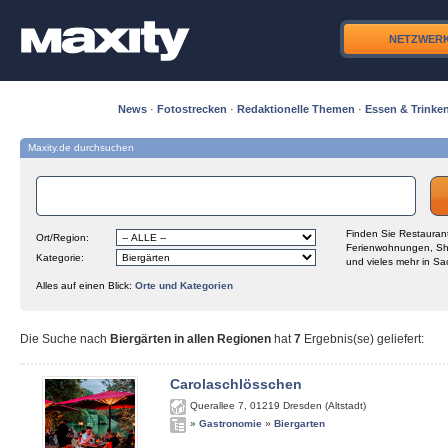
NETZWER
News
·
Fotostrecken
·
Redaktionelle Themen
·
Essen & Trinke
Maxity.de durchsuchen
Finden Sie Restaurant
Ort/Region:
Ferienwohnungen, Sh
Kategorie:
und vieles mehr in Sa
Alles auf einen Blick:
Orte und Kategorien
Die Suche nach
Biergärten in allen Regionen
hat
7
Ergebnis(se) geliefert
:
Carolaschlösschen
Querallee 7
,
01219
Dresden (Altstadt)
»
Gastronomie
»
Biergarten