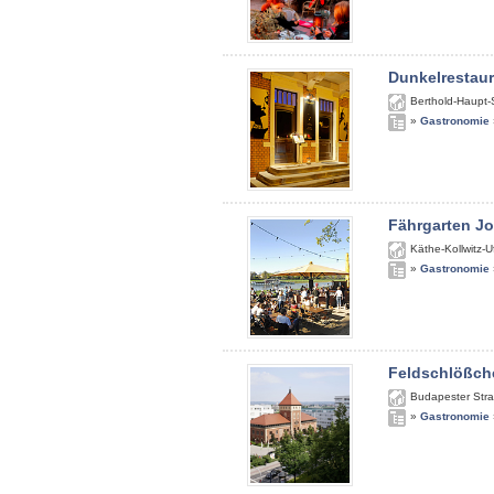
Dunkelrestau
Berthold-Haupt-
»
Gastronomie
Fährgarten J
Käthe-Kollwitz-U
»
Gastronomie
Feldschlößch
Budapester Str
»
Gastronomie