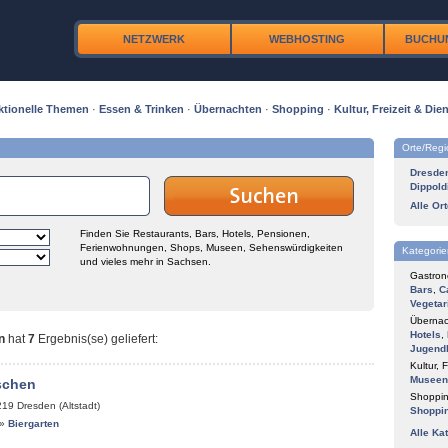
NETZWERK
WEBHOSTING
BUCHU
ktionelle Themen
·
Essen & Trinken
·
Übernachten
·
Shopping
·
Kultur, Freizeit & Dien
Orte/Reg
Dresde
Dippold
Alle Or
Finden Sie Restaurants, Bars, Hotels, Pensionen,
Ferienwohnungen, Shops, Museen, Sehenswürdigkeiten
Kategorie
und vieles mehr in Sachsen.
Gastron
Bars
,
C
Vegetar
Übernac
Hotels
,
n
hat
7
Ergebnis(se) geliefert
:
Jugend
Kultur, F
Museen
schen
Shoppin
219
Dresden (Altstadt)
Shoppi
»
Biergarten
Alle Ka