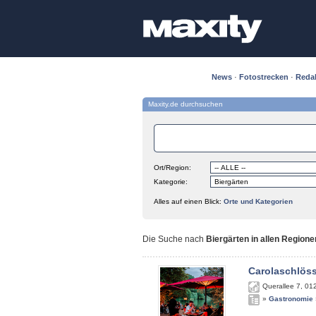
News
·
Fotostrecken
·
Reda
Maxity.de durchsuchen
Ort/Region:
Kategorie:
Alles auf einen Blick:
Orte und Kategorien
Die Suche nach
Biergärten in allen Regione
Carolaschlös
Querallee 7
,
01
»
Gastronomie