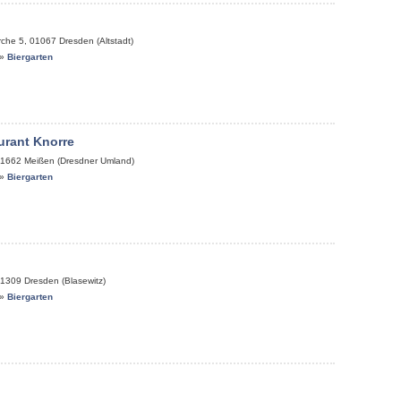
rche 5
,
01067
Dresden (Altstadt)
»
Biergarten
urant Knorre
1662
Meißen (Dresdner Umland)
»
Biergarten
1309
Dresden (Blasewitz)
»
Biergarten