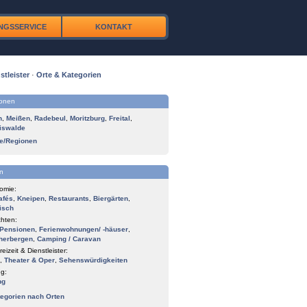
NGSSERVICE
KONTAKT
stleister
·
Orte & Kategorien
ionen
n
,
Meißen
,
Radebeul
,
Moritzburg
,
Freital
,
iswalde
te/Regionen
n
omie:
afés
,
Kneipen
,
Restaurants
,
Biergärten
,
isch
hten:
Pensionen
,
Ferienwohnungen/ -häuser
,
herbergen
,
Camping / Caravan
reizeit & Dienstleister:
,
Theater & Oper
,
Sehenswürdigkeiten
g:
ng
tegorien nach Orten