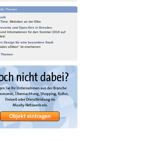
lte Themen
usik
 Töne, Melodien an der Elbe
events und Open-Airs in Dresden
 und Informationen für den Sommer 2016 auf
ick!
es Design für eine besondere Stadt
sden eDition" ist erschienen
e Themen