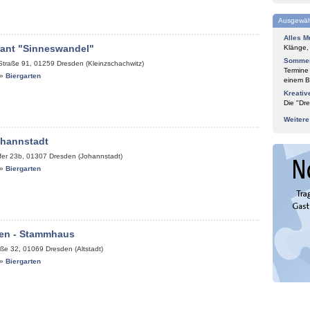
Ausgewäh
Alles M
rant "Sinneswandel"
Klänge,
Sommer
Straße 91
,
01259
Dresden (Kleinzschachwitz)
Termine
»
Biergarten
einem Bl
Kreativ
Die "Dre
Weiter
ohannstadt
fer 23b
,
01307
Dresden (Johannstadt)
»
Biergarten
en - Stammhaus
aße 32
,
01069
Dresden (Altstadt)
»
Biergarten