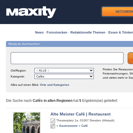
NETZWER
News
·
Fotostrecken
·
Redaktionelle Themen
·
Essen & Trinke
Maxity.de durchsuchen
Finden Sie Restaurant
Ort/Region:
Ferienwohnungen, Sh
Kategorie:
und vieles mehr in Sa
Alles auf einen Blick:
Orte und Kategorien
Die Suche nach
Cafés in allen Regionen
hat
5
Ergebnis(se) geliefert
:
Alte Meister Café | Restaurant
Theaterplatz 1a
,
01067
Dresden (Altstadt)
»
Gastronomie
»
Café