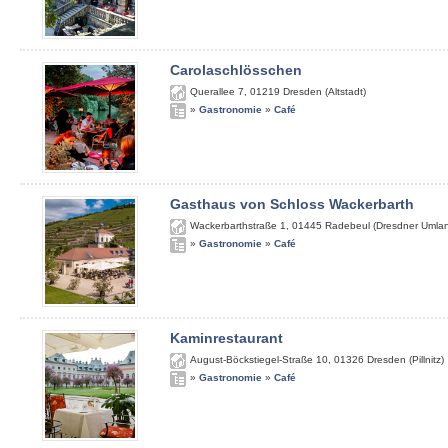
Carolaschlösschen
Querallee 7
,
01219
Dresden (Altstadt)
»
Gastronomie
»
Café
Gasthaus von Schloss Wackerbarth
Wackerbarthstraße 1
,
01445
Radebeul (Dresdner Umla
»
Gastronomie
»
Café
Kaminrestaurant
August-Böckstiegel-Straße 10
,
01326
Dresden (Pillnitz)
»
Gastronomie
»
Café