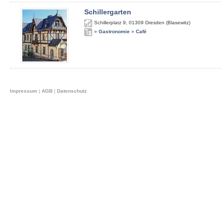
Schillergarten
Schillerplatz 9
,
01309
Dresden (Blasewitz)
»
Gastronomie
»
Café
Impressum
|
AGB
|
Datenschutz