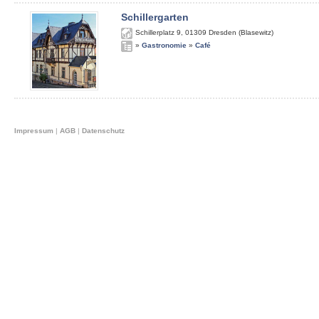
Schillergarten
Schillerplatz 9
,
01309
Dresden (Blasewitz)
»
Gastronomie
»
Café
Impressum
|
AGB
|
Datenschutz