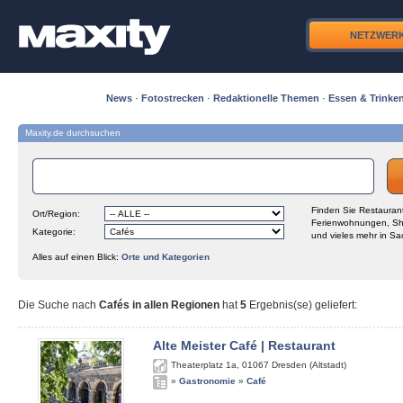
NETZWER
News
·
Fotostrecken
·
Redaktionelle Themen
·
Essen & Trinke
Maxity.de durchsuchen
Finden Sie Restaurant
Ort/Region:
Ferienwohnungen, Sh
Kategorie:
und vieles mehr in Sa
Alles auf einen Blick:
Orte und Kategorien
Die Suche nach
Cafés in allen Regionen
hat
5
Ergebnis(se) geliefert
:
Alte Meister Café | Restaurant
Theaterplatz 1a
,
01067
Dresden (Altstadt)
»
Gastronomie
»
Café