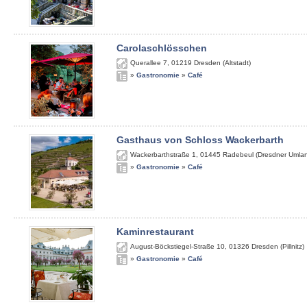
Carolaschlösschen
Querallee 7
,
01219
Dresden (Altstadt)
»
Gastronomie
»
Café
Gasthaus von Schloss Wackerbarth
Wackerbarthstraße 1
,
01445
Radebeul (Dresdner Umla
»
Gastronomie
»
Café
Kaminrestaurant
August-Böckstiegel-Straße 10
,
01326
Dresden (Pillnitz)
»
Gastronomie
»
Café