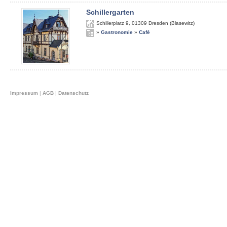
Schillergarten
Schillerplatz 9
,
01309
Dresden (Blasewitz)
»
Gastronomie
»
Café
Impressum
|
AGB
|
Datenschutz