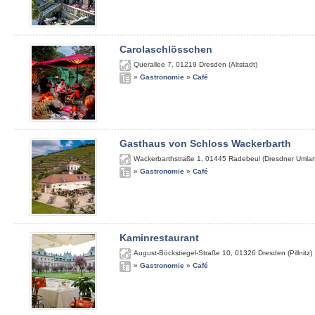
Carolaschlösschen
Querallee 7
,
01219
Dresden (Altstadt)
»
Gastronomie
»
Café
Gasthaus von Schloss Wackerbarth
Wackerbarthstraße 1
,
01445
Radebeul (Dresdner Umla
»
Gastronomie
»
Café
Kaminrestaurant
August-Böckstiegel-Straße 10
,
01326
Dresden (Pillnitz)
»
Gastronomie
»
Café