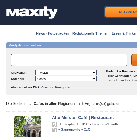
NETZWER
News
·
Fotostrecken
·
Redaktionelle Themen
·
Essen & Trinke
Maxity.de durchsuchen
Finden Sie Restaurant
Ort/Region:
Ferienwohnungen, Sh
Kategorie:
und vieles mehr in Sa
Alles auf einen Blick:
Orte und Kategorien
Die Suche nach
Cafés in allen Regionen
hat
5
Ergebnis(se) geliefert
:
Alte Meister Café | Restaurant
Theaterplatz 1a
,
01067
Dresden (Altstadt)
»
Gastronomie
»
Café