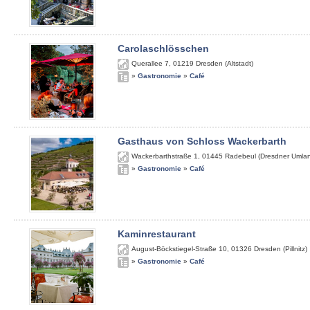
Carolaschlösschen
Querallee 7
,
01219
Dresden (Altstadt)
»
Gastronomie
»
Café
Gasthaus von Schloss Wackerbarth
Wackerbarthstraße 1
,
01445
Radebeul (Dresdner Umla
»
Gastronomie
»
Café
Kaminrestaurant
August-Böckstiegel-Straße 10
,
01326
Dresden (Pillnitz)
»
Gastronomie
»
Café