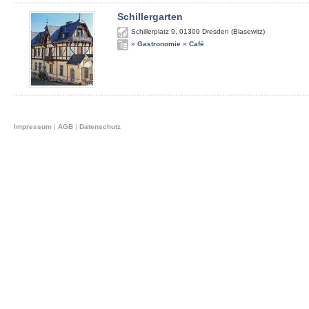
Schillergarten
Schillerplatz 9
,
01309
Dresden (Blasewitz)
»
Gastronomie
»
Café
Impressum
|
AGB
|
Datenschutz