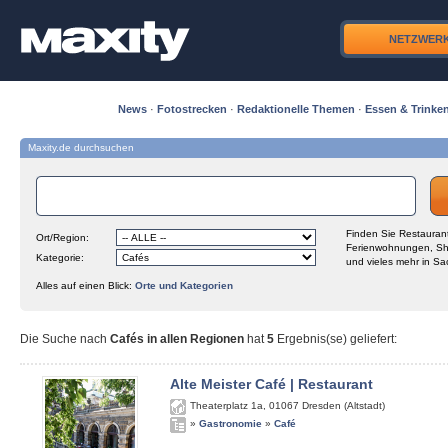
NETZWER
News
·
Fotostrecken
·
Redaktionelle Themen
·
Essen & Trinke
Maxity.de durchsuchen
Finden Sie Restaurant
Ort/Region:
Ferienwohnungen, Sh
Kategorie:
und vieles mehr in Sa
Alles auf einen Blick:
Orte und Kategorien
Die Suche nach
Cafés in allen Regionen
hat
5
Ergebnis(se) geliefert
:
Alte Meister Café | Restaurant
Theaterplatz 1a
,
01067
Dresden (Altstadt)
»
Gastronomie
»
Café