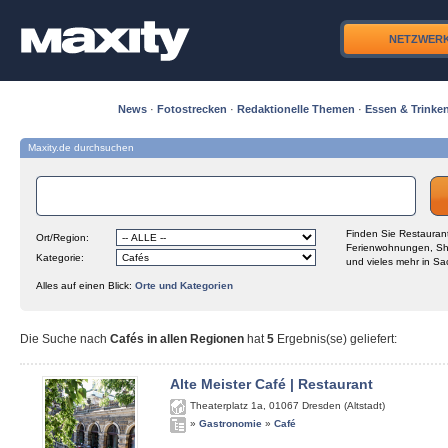
NETZWER
News
·
Fotostrecken
·
Redaktionelle Themen
·
Essen & Trinke
Maxity.de durchsuchen
Finden Sie Restaurant
Ort/Region:
Ferienwohnungen, Sh
Kategorie:
und vieles mehr in Sa
Alles auf einen Blick:
Orte und Kategorien
Die Suche nach
Cafés in allen Regionen
hat
5
Ergebnis(se) geliefert
:
Alte Meister Café | Restaurant
Theaterplatz 1a
,
01067
Dresden (Altstadt)
»
Gastronomie
»
Café