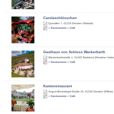
Carolaschlösschen
Querallee 7
,
01219
Dresden (Altstadt)
»
Gastronomie
»
Café
Gasthaus von Schloss Wackerbarth
Wackerbarthstraße 1
,
01445
Radebeul (Dresdner Umla
»
Gastronomie
»
Café
Kaminrestaurant
August-Böckstiegel-Straße 10
,
01326
Dresden (Pillnitz)
»
Gastronomie
»
Café