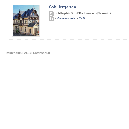
Schillergarten
Schillerplatz 9
,
01309
Dresden (Blasewitz)
»
Gastronomie
»
Café
Impressum
|
AGB
|
Datenschutz