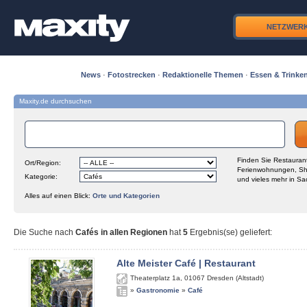
NETZWER
News
·
Fotostrecken
·
Redaktionelle Themen
·
Essen & Trinke
Maxity.de durchsuchen
Finden Sie Restaurant
Ort/Region:
Ferienwohnungen, Sh
Kategorie:
und vieles mehr in Sa
Alles auf einen Blick:
Orte und Kategorien
Die Suche nach
Cafés in allen Regionen
hat
5
Ergebnis(se) geliefert
:
Alte Meister Café | Restaurant
Theaterplatz 1a
,
01067
Dresden (Altstadt)
»
Gastronomie
»
Café