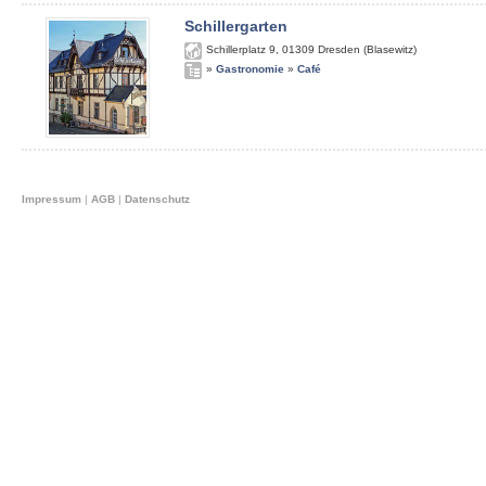
Schillergarten
Schillerplatz 9
,
01309
Dresden (Blasewitz)
»
Gastronomie
»
Café
Impressum
|
AGB
|
Datenschutz