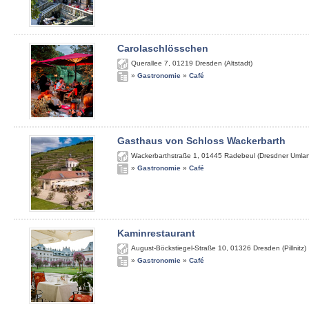
Carolaschlösschen
Querallee 7
,
01219
Dresden (Altstadt)
»
Gastronomie
»
Café
Gasthaus von Schloss Wackerbarth
Wackerbarthstraße 1
,
01445
Radebeul (Dresdner Umla
»
Gastronomie
»
Café
Kaminrestaurant
August-Böckstiegel-Straße 10
,
01326
Dresden (Pillnitz)
»
Gastronomie
»
Café