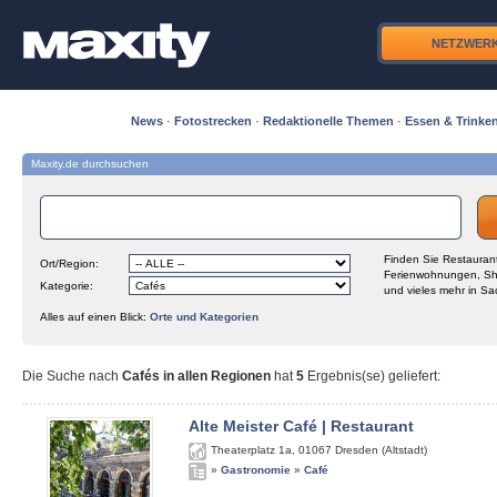
NETZWER
News
·
Fotostrecken
·
Redaktionelle Themen
·
Essen & Trinke
Maxity.de durchsuchen
Finden Sie Restaurant
Ort/Region:
Ferienwohnungen, Sh
Kategorie:
und vieles mehr in Sa
Alles auf einen Blick:
Orte und Kategorien
Die Suche nach
Cafés in allen Regionen
hat
5
Ergebnis(se) geliefert
:
Alte Meister Café | Restaurant
Theaterplatz 1a
,
01067
Dresden (Altstadt)
»
Gastronomie
»
Café