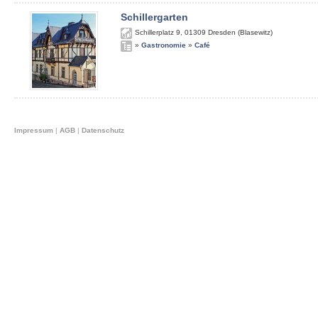
Schillergarten
Schillerplatz 9
,
01309
Dresden (Blasewitz)
»
Gastronomie
»
Café
Impressum
|
AGB
|
Datenschutz