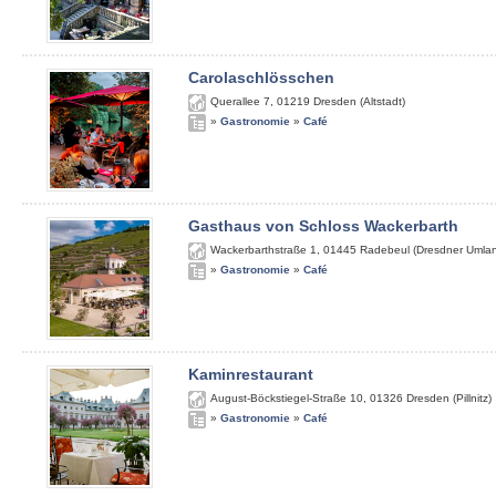
Carolaschlösschen
Querallee 7
,
01219
Dresden (Altstadt)
»
Gastronomie
»
Café
Gasthaus von Schloss Wackerbarth
Wackerbarthstraße 1
,
01445
Radebeul (Dresdner Umla
»
Gastronomie
»
Café
Kaminrestaurant
August-Böckstiegel-Straße 10
,
01326
Dresden (Pillnitz)
»
Gastronomie
»
Café