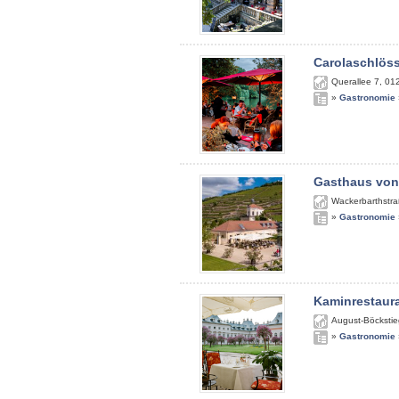
Carolaschlös
Querallee 7
,
01
»
Gastronomie
Gasthaus von
Wackerbarthstra
»
Gastronomie
Kaminrestaur
August-Böckstie
»
Gastronomie