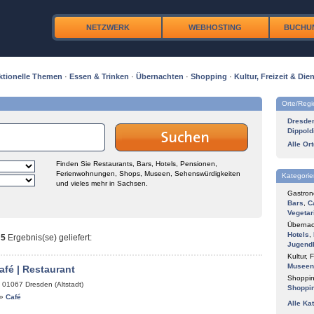
NETZWERK
WEBHOSTING
BUCHU
ktionelle Themen
·
Essen & Trinken
·
Übernachten
·
Shopping
·
Kultur, Freizeit & Dien
Orte/Reg
Dresde
Dippold
Alle Or
Finden Sie Restaurants, Bars, Hotels, Pensionen,
Ferienwohnungen, Shops, Museen, Sehenswürdigkeiten
Kategorie
und vieles mehr in Sachsen.
Gastron
Bars
,
C
Vegetar
Übernac
Hotels
,
t
5
Ergebnis(se) geliefert
:
Jugend
Kultur, F
Museen
afé | Restaurant
Shoppin
,
01067
Dresden (Altstadt)
Shoppi
»
Café
Alle Ka