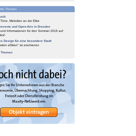
lte Themen
usik
 Töne, Melodien an der Elbe
events und Open-Airs in Dresden
 und Informationen für den Sommer 2016 auf
ick!
es Design für eine besondere Stadt
sden eDition" ist erschienen
e Themen