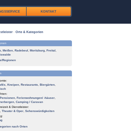
NGSSERVICE
KONTAKT
stleister
·
Orte & Kategorien
ionen
n
,
Meißen
,
Radebeul
,
Moritzburg
,
Freital
,
iswalde
te/Regionen
n
omie:
afés
,
Kneipen
,
Restaurants
,
Biergärten
,
isch
hten:
Pensionen
,
Ferienwohnungen/ -häuser
,
herbergen
,
Camping / Caravan
reizeit & Dienstleister:
,
Theater & Oper
,
Sehenswürdigkeiten
g:
ng
tegorien nach Orten