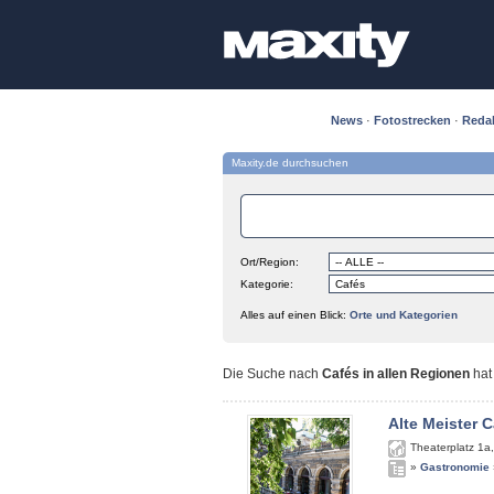
News
·
Fotostrecken
·
Reda
Maxity.de durchsuchen
Ort/Region:
Kategorie:
Alles auf einen Blick:
Orte und Kategorien
Die Suche nach
Cafés in allen Regionen
ha
Alte Meister C
Theaterplatz 1a
»
Gastronomie