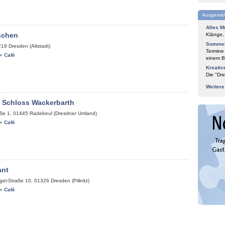
Ausgewäh
Alles M
schen
Klänge,
Sommer
219
Dresden (Altstadt)
Termine
»
Café
einem Bl
Kreativ
Die "Dre
Weiter
 Schloss Wackerbarth
ße 1
,
01445
Radebeul (Dresdner Umland)
»
Café
ant
gel-Straße 10
,
01326
Dresden (Pillnitz)
»
Café