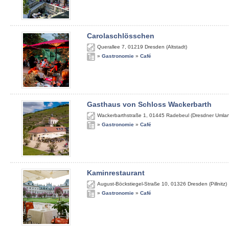
Carolaschlösschen
Querallee 7
,
01219
Dresden (Altstadt)
»
Gastronomie
»
Café
Gasthaus von Schloss Wackerbarth
Wackerbarthstraße 1
,
01445
Radebeul (Dresdner Umla
»
Gastronomie
»
Café
Kaminrestaurant
August-Böckstiegel-Straße 10
,
01326
Dresden (Pillnitz)
»
Gastronomie
»
Café