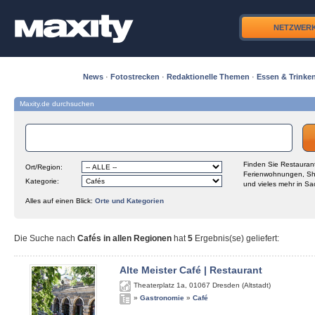
NETZWER
News
·
Fotostrecken
·
Redaktionelle Themen
·
Essen & Trinke
Maxity.de durchsuchen
Finden Sie Restaurant
Ort/Region:
Ferienwohnungen, Sh
Kategorie:
und vieles mehr in Sa
Alles auf einen Blick:
Orte und Kategorien
Die Suche nach
Cafés in allen Regionen
hat
5
Ergebnis(se) geliefert
:
Alte Meister Café | Restaurant
Theaterplatz 1a
,
01067
Dresden (Altstadt)
»
Gastronomie
»
Café