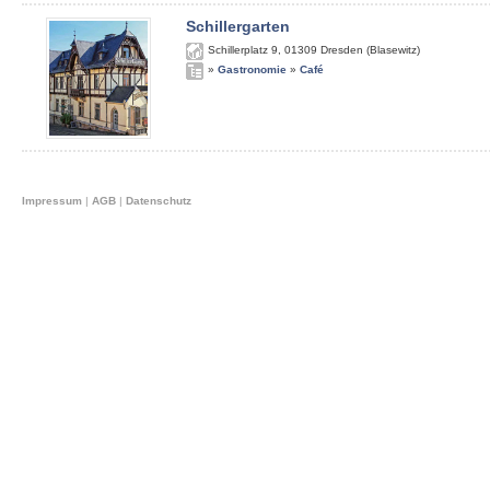
Schillergarten
Schillerplatz 9
,
01309
Dresden (Blasewitz)
»
Gastronomie
»
Café
Impressum
|
AGB
|
Datenschutz