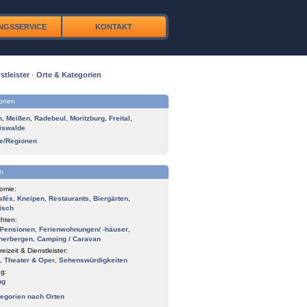
NGSSERVICE
KONTAKT
stleister
·
Orte & Kategorien
ionen
n
,
Meißen
,
Radebeul
,
Moritzburg
,
Freital
,
iswalde
te/Regionen
n
omie:
afés
,
Kneipen
,
Restaurants
,
Biergärten
,
isch
hten:
Pensionen
,
Ferienwohnungen/ -häuser
,
herbergen
,
Camping / Caravan
reizeit & Dienstleister:
,
Theater & Oper
,
Sehenswürdigkeiten
g:
ng
tegorien nach Orten