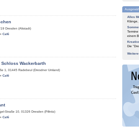
Ausgewäh
Alles M
schen
Klänge,
Sommer
219
Dresden (Altstadt)
Termine
»
Café
einem Bl
Kreativ
Die "Dre
Weiter
 Schloss Wackerbarth
ße 1
,
01445
Radebeul (Dresdner Umland)
»
Café
ant
gel-Straße 10
,
01326
Dresden (Pillnitz)
»
Café