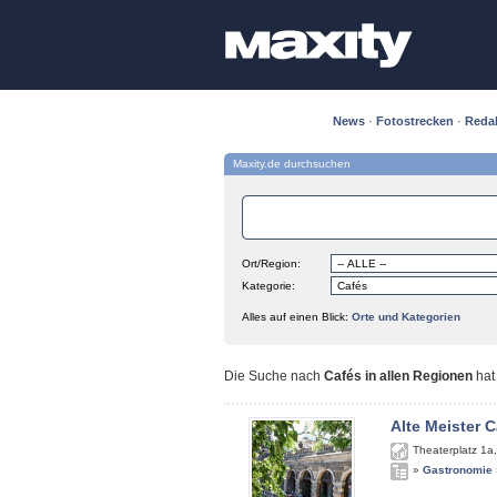
News
·
Fotostrecken
·
Reda
Maxity.de durchsuchen
Ort/Region:
Kategorie:
Alles auf einen Blick:
Orte und Kategorien
Die Suche nach
Cafés in allen Regionen
ha
Alte Meister C
Theaterplatz 1a
»
Gastronomie