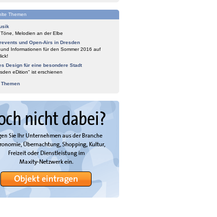
lte Themen
usik
 Töne, Melodien an der Elbe
events und Open-Airs in Dresden
 und Informationen für den Sommer 2016 auf
ick!
es Design für eine besondere Stadt
sden eDition" ist erschienen
e Themen