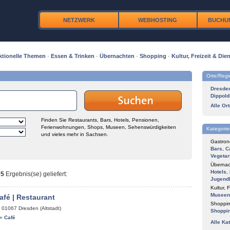
NETZWERK
WEBHOSTING
BUCHU
ktionelle Themen
·
Essen & Trinken
·
Übernachten
·
Shopping
·
Kultur, Freizeit & Dien
Orte/Reg
Dresde
Dippold
Alle Or
Finden Sie Restaurants, Bars, Hotels, Pensionen,
Ferienwohnungen, Shops, Museen, Sehenswürdigkeiten
Kategorie
und vieles mehr in Sachsen.
Gastron
Bars
,
C
Vegetar
Übernac
Hotels
,
t
5
Ergebnis(se) geliefert
:
Jugend
Kultur, F
Museen
afé | Restaurant
Shoppin
,
01067
Dresden (Altstadt)
Shoppi
»
Café
Alle Ka