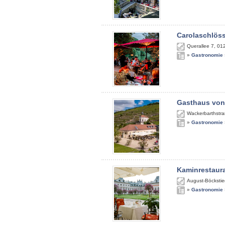
Carolaschlös
Querallee 7
,
01
»
Gastronomie
Gasthaus von
Wackerbarthstra
»
Gastronomie
Kaminrestaur
August-Böckstie
»
Gastronomie