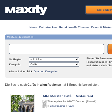
NETZWER
News
·
Fotostrecken
·
Redaktionelle Themen
·
Essen & Trinke
Maxity.de durchsuchen
Finden Sie Restaurant
Ort/Region:
Ferienwohnungen, Sh
Kategorie:
und vieles mehr in Sa
Alles auf einen Blick:
Orte und Kategorien
Die Suche nach
Cafés in allen Regionen
hat
5
Ergebnis(se) geliefert
:
Alte Meister Café | Restaurant
Theaterplatz 1a
,
01067
Dresden (Altstadt)
»
Gastronomie
»
Café