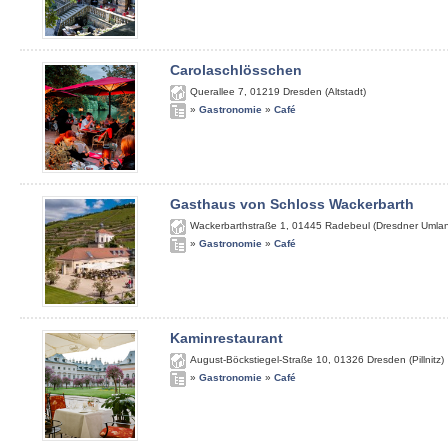
Carolaschlösschen
Querallee 7
,
01219
Dresden (Altstadt)
»
Gastronomie
»
Café
Gasthaus von Schloss Wackerbarth
Wackerbarthstraße 1
,
01445
Radebeul (Dresdner Umla
»
Gastronomie
»
Café
Kaminrestaurant
August-Böckstiegel-Straße 10
,
01326
Dresden (Pillnitz)
»
Gastronomie
»
Café