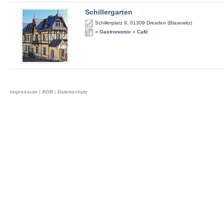
Schillergarten
Schillerplatz 9
,
01309
Dresden (Blasewitz)
»
Gastronomie
»
Café
Impressum
|
AGB
|
Datenschutz