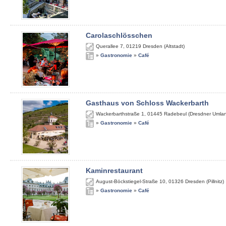
Carolaschlösschen
Querallee 7
,
01219
Dresden (Altstadt)
»
Gastronomie
»
Café
Gasthaus von Schloss Wackerbarth
Wackerbarthstraße 1
,
01445
Radebeul (Dresdner Umla
»
Gastronomie
»
Café
Kaminrestaurant
August-Böckstiegel-Straße 10
,
01326
Dresden (Pillnitz)
»
Gastronomie
»
Café