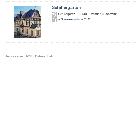
Schillergarten
Schillerplatz 9
,
01309
Dresden (Blasewitz)
»
Gastronomie
»
Café
Impressum
|
AGB
|
Datenschutz