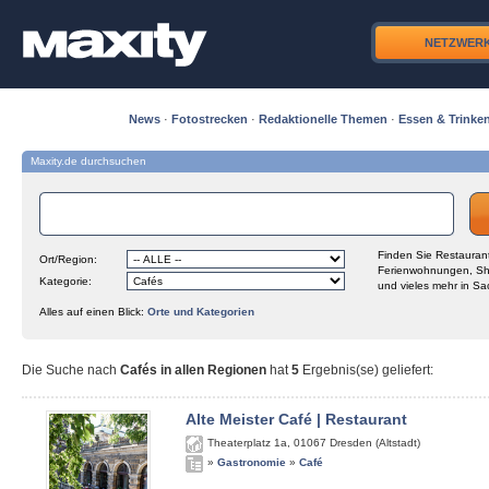
NETZWER
News
·
Fotostrecken
·
Redaktionelle Themen
·
Essen & Trinke
Maxity.de durchsuchen
Finden Sie Restaurant
Ort/Region:
Ferienwohnungen, Sh
Kategorie:
und vieles mehr in Sa
Alles auf einen Blick:
Orte und Kategorien
Die Suche nach
Cafés in allen Regionen
hat
5
Ergebnis(se) geliefert
:
Alte Meister Café | Restaurant
Theaterplatz 1a
,
01067
Dresden (Altstadt)
»
Gastronomie
»
Café