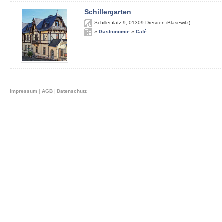
Schillergarten
Schillerplatz 9
,
01309
Dresden (Blasewitz)
»
Gastronomie
»
Café
Impressum
|
AGB
|
Datenschutz