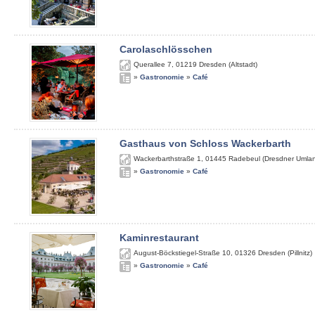
Carolaschlösschen
Querallee 7
,
01219
Dresden (Altstadt)
»
Gastronomie
»
Café
Gasthaus von Schloss Wackerbarth
Wackerbarthstraße 1
,
01445
Radebeul (Dresdner Umla
»
Gastronomie
»
Café
Kaminrestaurant
August-Böckstiegel-Straße 10
,
01326
Dresden (Pillnitz)
»
Gastronomie
»
Café