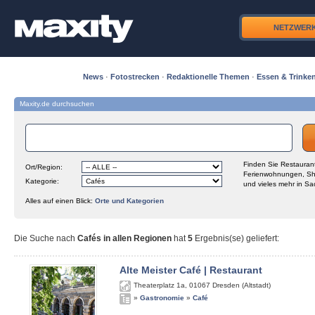
NETZWER
News
·
Fotostrecken
·
Redaktionelle Themen
·
Essen & Trinke
Maxity.de durchsuchen
Finden Sie Restaurant
Ort/Region:
Ferienwohnungen, Sh
Kategorie:
und vieles mehr in Sa
Alles auf einen Blick:
Orte und Kategorien
Die Suche nach
Cafés in allen Regionen
hat
5
Ergebnis(se) geliefert
:
Alte Meister Café | Restaurant
Theaterplatz 1a
,
01067
Dresden (Altstadt)
»
Gastronomie
»
Café