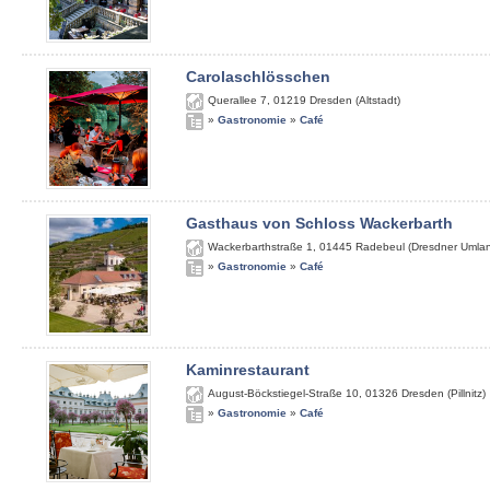
Carolaschlösschen
Querallee 7
,
01219
Dresden (Altstadt)
»
Gastronomie
»
Café
Gasthaus von Schloss Wackerbarth
Wackerbarthstraße 1
,
01445
Radebeul (Dresdner Umla
»
Gastronomie
»
Café
Kaminrestaurant
August-Böckstiegel-Straße 10
,
01326
Dresden (Pillnitz)
»
Gastronomie
»
Café