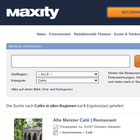
NETZWER
News
·
Fotostrecken
·
Redaktionelle Themen
·
Essen & Trinke
Maxity.de durchsuchen
Finden Sie Restaurant
Ort/Region:
Ferienwohnungen, Sh
Kategorie:
und vieles mehr in Sa
Alles auf einen Blick:
Orte und Kategorien
Die Suche nach
Cafés in allen Regionen
hat
5
Ergebnis(se) geliefert
:
Alte Meister Café | Restaurant
Theaterplatz 1a
,
01067
Dresden (Altstadt)
»
Gastronomie
»
Café