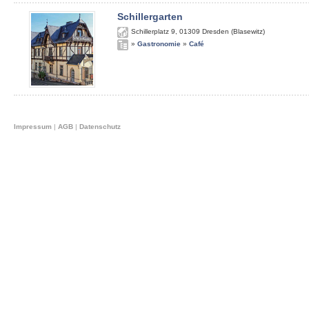
Schillergarten
Schillerplatz 9
,
01309
Dresden (Blasewitz)
»
Gastronomie
»
Café
Impressum
|
AGB
|
Datenschutz