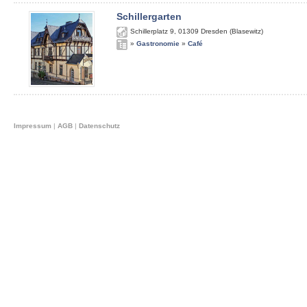
Schillergarten
Schillerplatz 9
,
01309
Dresden (Blasewitz)
»
Gastronomie
»
Café
Impressum
|
AGB
|
Datenschutz