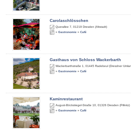
Carolaschlösschen
Querallee 7
,
01219
Dresden (Altstadt)
»
Gastronomie
»
Café
Gasthaus von Schloss Wackerbarth
Wackerbarthstraße 1
,
01445
Radebeul (Dresdner Umla
»
Gastronomie
»
Café
Kaminrestaurant
August-Böckstiegel-Straße 10
,
01326
Dresden (Pillnitz)
»
Gastronomie
»
Café