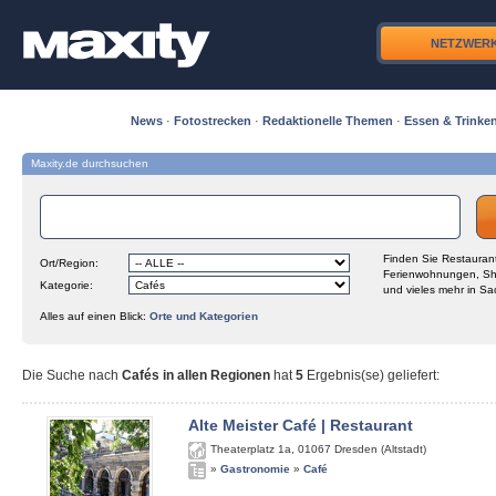
NETZWER
News
·
Fotostrecken
·
Redaktionelle Themen
·
Essen & Trinke
Maxity.de durchsuchen
Finden Sie Restaurant
Ort/Region:
Ferienwohnungen, Sh
Kategorie:
und vieles mehr in Sa
Alles auf einen Blick:
Orte und Kategorien
Die Suche nach
Cafés in allen Regionen
hat
5
Ergebnis(se) geliefert
:
Alte Meister Café | Restaurant
Theaterplatz 1a
,
01067
Dresden (Altstadt)
»
Gastronomie
»
Café