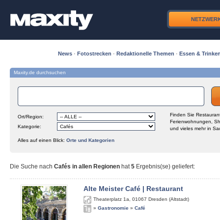
NETZWER
News
·
Fotostrecken
·
Redaktionelle Themen
·
Essen & Trinke
Maxity.de durchsuchen
Finden Sie Restaurant
Ort/Region:
Ferienwohnungen, Sh
Kategorie:
und vieles mehr in Sa
Alles auf einen Blick:
Orte und Kategorien
Die Suche nach
Cafés in allen Regionen
hat
5
Ergebnis(se) geliefert
:
Alte Meister Café | Restaurant
Theaterplatz 1a
,
01067
Dresden (Altstadt)
»
Gastronomie
»
Café