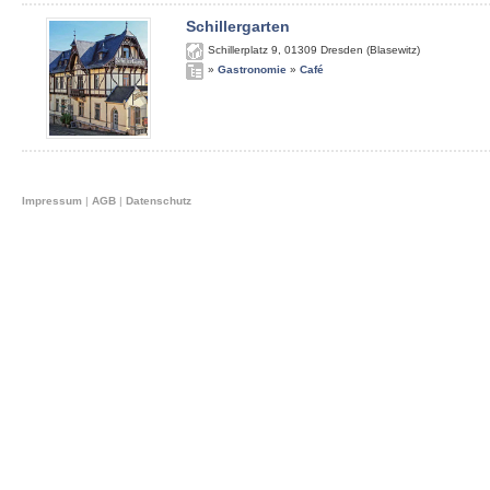
Schillergarten
Schillerplatz 9
,
01309
Dresden (Blasewitz)
»
Gastronomie
»
Café
Impressum
|
AGB
|
Datenschutz