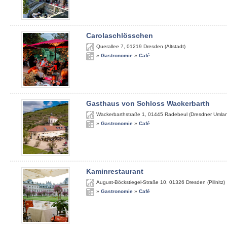
Carolaschlösschen
Querallee 7
,
01219
Dresden (Altstadt)
»
Gastronomie
»
Café
Gasthaus von Schloss Wackerbarth
Wackerbarthstraße 1
,
01445
Radebeul (Dresdner Umla
»
Gastronomie
»
Café
Kaminrestaurant
August-Böckstiegel-Straße 10
,
01326
Dresden (Pillnitz)
»
Gastronomie
»
Café