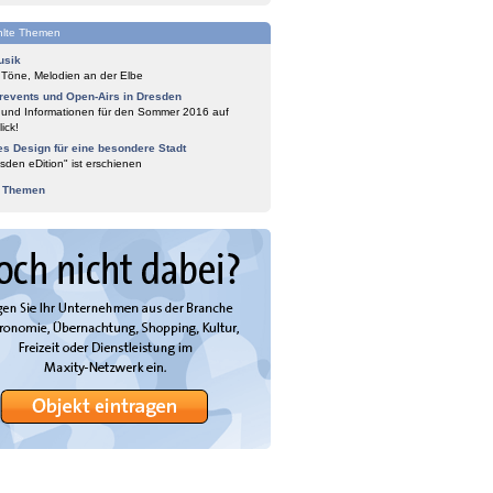
lte Themen
usik
 Töne, Melodien an der Elbe
events und Open-Airs in Dresden
 und Informationen für den Sommer 2016 auf
ick!
es Design für eine besondere Stadt
sden eDition" ist erschienen
e Themen