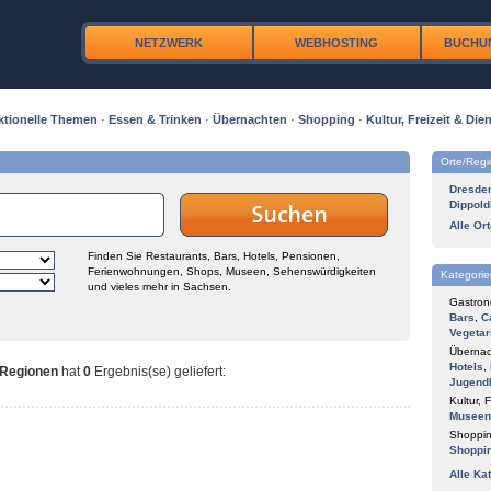
NETZWERK
WEBHOSTING
BUCHU
ktionelle Themen
·
Essen & Trinken
·
Übernachten
·
Shopping
·
Kultur, Freizeit & Dien
Orte/Reg
Dresde
Dippold
Alle Or
Finden Sie Restaurants, Bars, Hotels, Pensionen,
Ferienwohnungen, Shops, Museen, Sehenswürdigkeiten
Kategorie
und vieles mehr in Sachsen.
Gastron
Bars
,
C
Vegetar
Übernac
Hotels
,
 Regionen
hat
0
Ergebnis(se) geliefert
:
Jugend
Kultur, F
Museen
Shoppin
Shoppi
Alle Ka