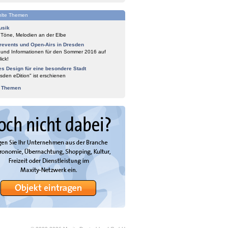
lte Themen
usik
 Töne, Melodien an der Elbe
events und Open-Airs in Dresden
 und Informationen für den Sommer 2016 auf
ick!
es Design für eine besondere Stadt
sden eDition" ist erschienen
e Themen