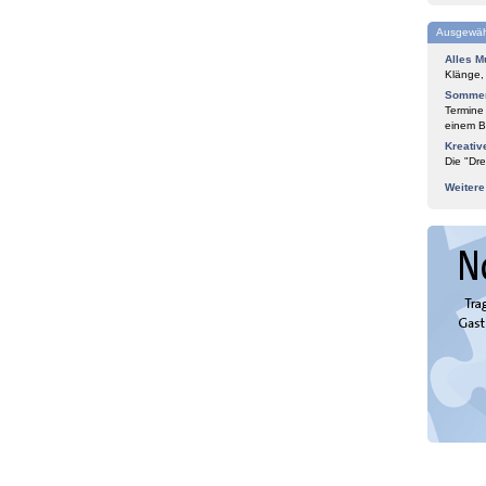
Ausgewäh
Alles M
Klänge,
Sommer
Termine
einem Bl
Kreativ
Die "Dre
Weiter