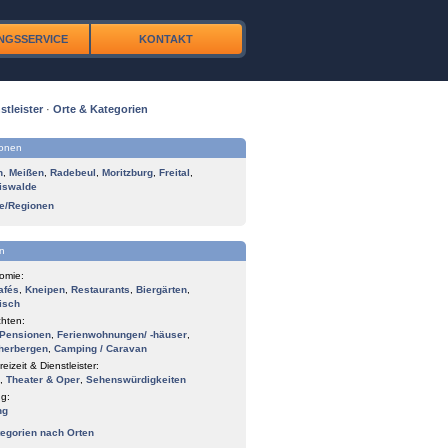
NGSSERVICE
KONTAKT
stleister
·
Orte & Kategorien
ionen
n
,
Meißen
,
Radebeul
,
Moritzburg
,
Freital
,
iswalde
te/Regionen
n
omie:
afés
,
Kneipen
,
Restaurants
,
Biergärten
,
isch
hten:
Pensionen
,
Ferienwohnungen/ -häuser
,
herbergen
,
Camping / Caravan
reizeit & Dienstleister:
,
Theater & Oper
,
Sehenswürdigkeiten
g:
ng
tegorien nach Orten