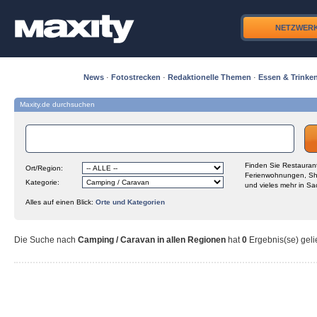
NETZWER
News
·
Fotostrecken
·
Redaktionelle Themen
·
Essen & Trinke
Maxity.de durchsuchen
Finden Sie Restaurant
Ort/Region:
Ferienwohnungen, Sh
Kategorie:
und vieles mehr in Sa
Alles auf einen Blick:
Orte und Kategorien
Die Suche nach
Camping / Caravan in allen Regionen
hat
0
Ergebnis(se) gelie