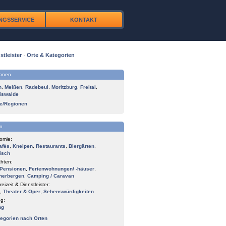
NGSSERVICE
KONTAKT
stleister
·
Orte & Kategorien
ionen
n
,
Meißen
,
Radebeul
,
Moritzburg
,
Freital
,
iswalde
te/Regionen
n
omie:
afés
,
Kneipen
,
Restaurants
,
Biergärten
,
isch
hten:
Pensionen
,
Ferienwohnungen/ -häuser
,
herbergen
,
Camping / Caravan
reizeit & Dienstleister:
,
Theater & Oper
,
Sehenswürdigkeiten
g:
ng
tegorien nach Orten