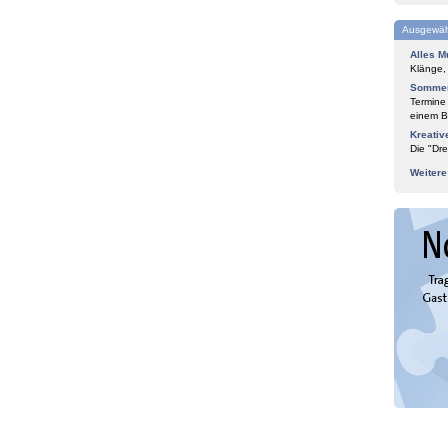
Ausgewäh
Alles M
Klänge,
Sommer
Termine
einem Bl
Kreativ
Die "Dre
Weiter