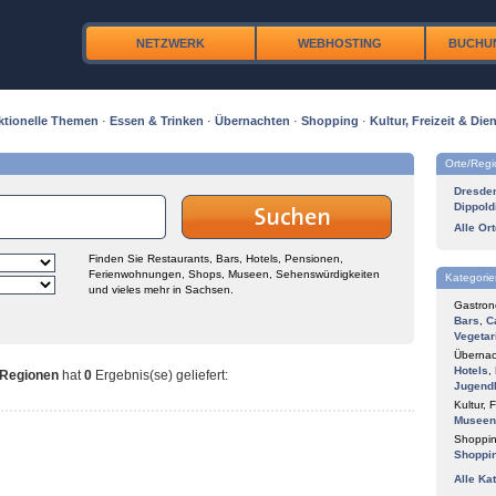
NETZWERK
WEBHOSTING
BUCHU
ktionelle Themen
·
Essen & Trinken
·
Übernachten
·
Shopping
·
Kultur, Freizeit & Dien
Orte/Reg
Dresde
Dippold
Alle Or
Finden Sie Restaurants, Bars, Hotels, Pensionen,
Ferienwohnungen, Shops, Museen, Sehenswürdigkeiten
Kategorie
und vieles mehr in Sachsen.
Gastron
Bars
,
C
Vegetar
Übernac
Hotels
,
 Regionen
hat
0
Ergebnis(se) geliefert
:
Jugend
Kultur, F
Museen
Shoppin
Shoppi
Alle Ka