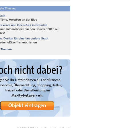
lte Themen
usik
 Töne, Melodien an der Elbe
events und Open-Airs in Dresden
 und Informationen für den Sommer 2016 auf
ick!
es Design für eine besondere Stadt
sden eDition" ist erschienen
e Themen