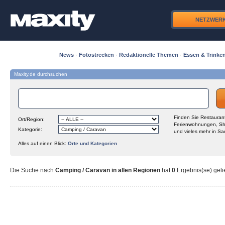
NETZWER
News
·
Fotostrecken
·
Redaktionelle Themen
·
Essen & Trinke
Maxity.de durchsuchen
Finden Sie Restaurant
Ort/Region:
Ferienwohnungen, Sh
Kategorie:
und vieles mehr in Sa
Alles auf einen Blick:
Orte und Kategorien
Die Suche nach
Camping / Caravan in allen Regionen
hat
0
Ergebnis(se) gelie