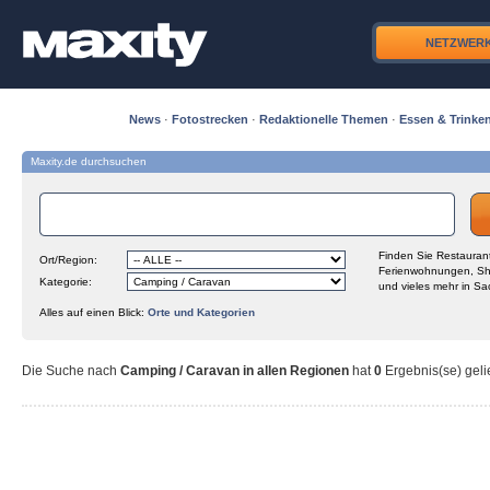
NETZWER
News
·
Fotostrecken
·
Redaktionelle Themen
·
Essen & Trinke
Maxity.de durchsuchen
Finden Sie Restaurant
Ort/Region:
Ferienwohnungen, Sh
Kategorie:
und vieles mehr in Sa
Alles auf einen Blick:
Orte und Kategorien
Die Suche nach
Camping / Caravan in allen Regionen
hat
0
Ergebnis(se) gelie