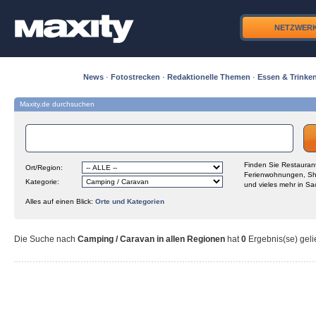
NETZWER
News
·
Fotostrecken
·
Redaktionelle Themen
·
Essen & Trinke
Maxity.de durchsuchen
Finden Sie Restaurant
Ort/Region:
Ferienwohnungen, Sh
Kategorie:
und vieles mehr in Sa
Alles auf einen Blick:
Orte und Kategorien
Die Suche nach
Camping / Caravan in allen Regionen
hat
0
Ergebnis(se) gelie