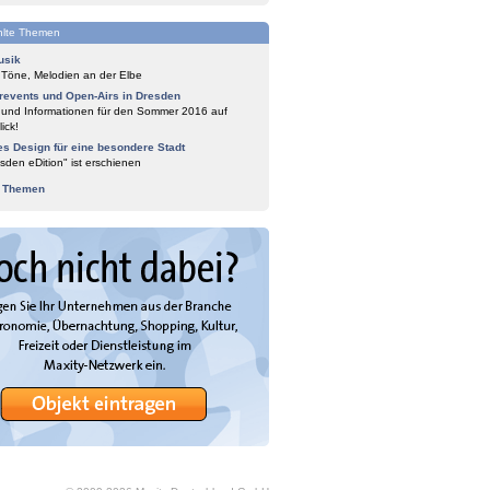
lte Themen
usik
 Töne, Melodien an der Elbe
events und Open-Airs in Dresden
 und Informationen für den Sommer 2016 auf
ick!
es Design für eine besondere Stadt
sden eDition" ist erschienen
e Themen