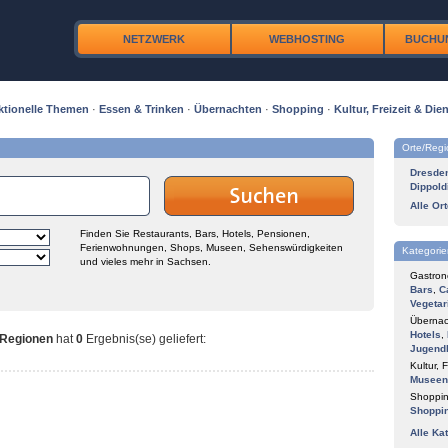
NETZWERK
WEBHOSTING
BUCHU
ktionelle Themen
·
Essen & Trinken
·
Übernachten
·
Shopping
·
Kultur, Freizeit & Dien
Orte/Reg
Dresde
Dippold
Alle Or
Finden Sie Restaurants, Bars, Hotels, Pensionen,
Ferienwohnungen, Shops, Museen, Sehenswürdigkeiten
Kategorie
und vieles mehr in Sachsen.
Gastron
Bars
,
C
Vegetar
Übernac
Hotels
,
 Regionen
hat
0
Ergebnis(se) geliefert
:
Jugend
Kultur, F
Museen
Shoppin
Shoppi
Alle Ka