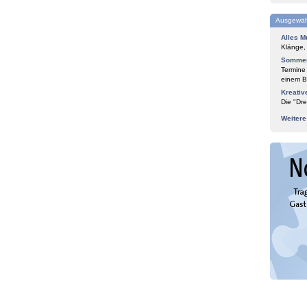
Ausgewäh
Alles M
Klänge,
Sommer
Termine
einem Bl
Kreativ
Die "Dre
Weiter