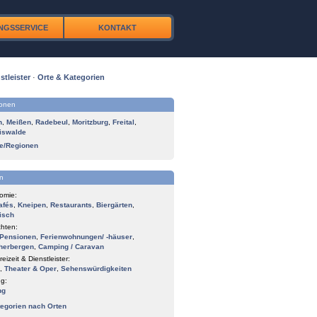
NGSSERVICE
KONTAKT
stleister
·
Orte & Kategorien
ionen
n
,
Meißen
,
Radebeul
,
Moritzburg
,
Freital
,
iswalde
te/Regionen
n
omie:
afés
,
Kneipen
,
Restaurants
,
Biergärten
,
isch
hten:
Pensionen
,
Ferienwohnungen/ -häuser
,
herbergen
,
Camping / Caravan
reizeit & Dienstleister:
,
Theater & Oper
,
Sehenswürdigkeiten
g:
ng
tegorien nach Orten