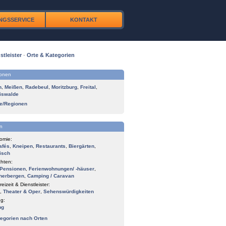
NGSSERVICE
KONTAKT
stleister
·
Orte & Kategorien
ionen
n
,
Meißen
,
Radebeul
,
Moritzburg
,
Freital
,
iswalde
te/Regionen
n
omie:
afés
,
Kneipen
,
Restaurants
,
Biergärten
,
isch
hten:
Pensionen
,
Ferienwohnungen/ -häuser
,
herbergen
,
Camping / Caravan
reizeit & Dienstleister:
,
Theater & Oper
,
Sehenswürdigkeiten
g:
ng
tegorien nach Orten