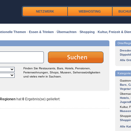
NETZWERK
WEBHOSTING
BUCHU
ktionelle Themen
·
Essen & Trinken
·
Übernachten
·
Shopping
·
Kultur, Freizeit & Dien
Orte/Reg
Dresde
Dippold
Alle Or
Finden Sie Restaurants, Bars, Hotels, Pensionen,
Ferienwohnungen, Shops, Museen, Sehenswürdigkeiten
Kategorie
und vieles mehr in Sachsen.
Gastron
Bars
,
C
Vegetar
Übernac
Hotels
,
 Regionen
hat
0
Ergebnis(se) geliefert
:
Jugend
Kultur, F
Museen
Shoppin
Shoppi
Alle Ka