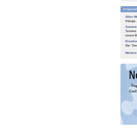
Ausgewäh
Alles M
Klänge,
Sommer
Termine
einem Bl
Kreativ
Die "Dre
Weiter