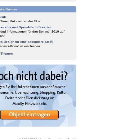
lte Themen
usik
 Töne, Melodien an der Elbe
events und Open-Airs in Dresden
 und Informationen für den Sommer 2016 auf
ick!
es Design für eine besondere Stadt
sden eDition" ist erschienen
e Themen