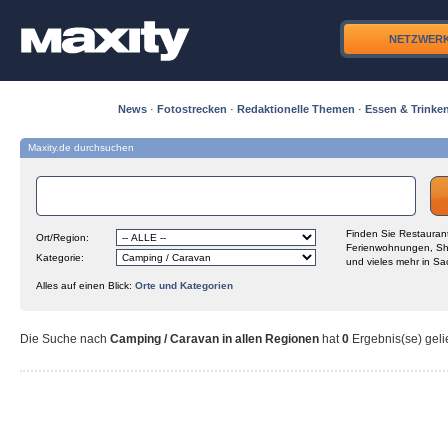
NETZWER
News
·
Fotostrecken
·
Redaktionelle Themen
·
Essen & Trinke
Maxity.de durchsuchen
Finden Sie Restaurant
Ort/Region:
Ferienwohnungen, Sh
Kategorie:
und vieles mehr in Sa
Alles auf einen Blick:
Orte und Kategorien
Die Suche nach
Camping / Caravan in allen Regionen
hat
0
Ergebnis(se) gelie