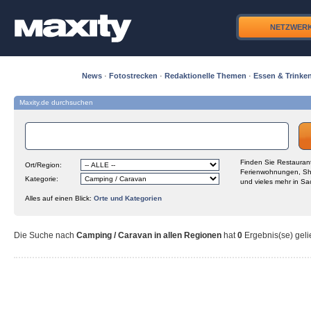
NETZWER
News
·
Fotostrecken
·
Redaktionelle Themen
·
Essen & Trinke
Maxity.de durchsuchen
Finden Sie Restaurant
Ort/Region:
Ferienwohnungen, Sh
Kategorie:
und vieles mehr in Sa
Alles auf einen Blick:
Orte und Kategorien
Die Suche nach
Camping / Caravan in allen Regionen
hat
0
Ergebnis(se) gelie