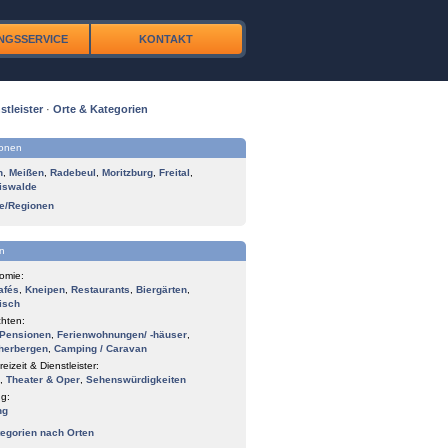
NGSSERVICE
KONTAKT
stleister
·
Orte & Kategorien
ionen
n
,
Meißen
,
Radebeul
,
Moritzburg
,
Freital
,
iswalde
te/Regionen
n
omie:
afés
,
Kneipen
,
Restaurants
,
Biergärten
,
isch
hten:
Pensionen
,
Ferienwohnungen/ -häuser
,
herbergen
,
Camping / Caravan
reizeit & Dienstleister:
,
Theater & Oper
,
Sehenswürdigkeiten
g:
ng
tegorien nach Orten