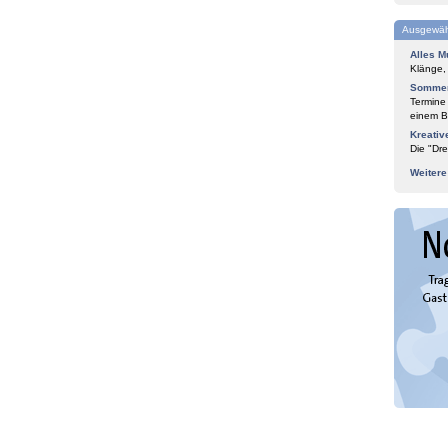
Ausgewäh
Alles M
Klänge,
Sommer
Termine
einem Bl
Kreativ
Die "Dre
Weiter