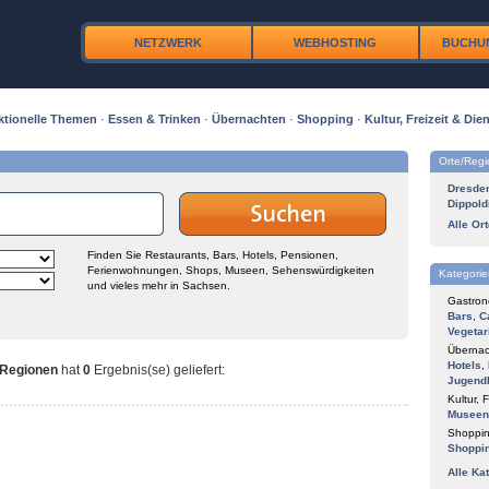
NETZWERK
WEBHOSTING
BUCHU
ktionelle Themen
·
Essen & Trinken
·
Übernachten
·
Shopping
·
Kultur, Freizeit & Dien
Orte/Reg
Dresde
Dippold
Alle Or
Finden Sie Restaurants, Bars, Hotels, Pensionen,
Ferienwohnungen, Shops, Museen, Sehenswürdigkeiten
Kategorie
und vieles mehr in Sachsen.
Gastron
Bars
,
C
Vegetar
Übernac
Hotels
,
 Regionen
hat
0
Ergebnis(se) geliefert
:
Jugend
Kultur, F
Museen
Shoppin
Shoppi
Alle Ka