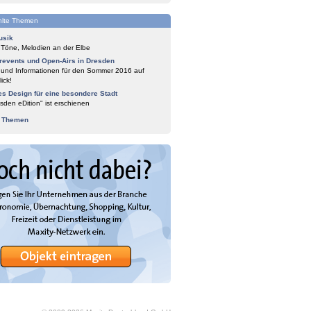
lte Themen
usik
 Töne, Melodien an der Elbe
events und Open-Airs in Dresden
 und Informationen für den Sommer 2016 auf
ick!
es Design für eine besondere Stadt
sden eDition" ist erschienen
e Themen