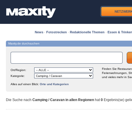
NETZWER
News
·
Fotostrecken
·
Redaktionelle Themen
·
Essen & Trinke
Maxity.de durchsuchen
Finden Sie Restaurant
Ort/Region:
Ferienwohnungen, Sh
Kategorie:
und vieles mehr in Sa
Alles auf einen Blick:
Orte und Kategorien
Die Suche nach
Camping / Caravan in allen Regionen
hat
0
Ergebnis(se) gelie