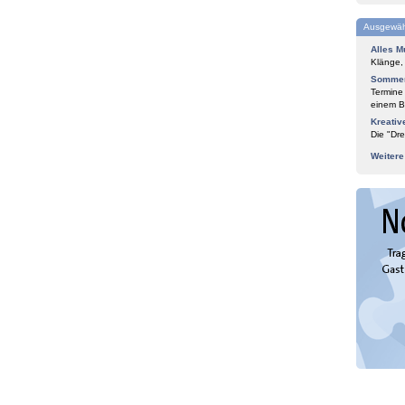
Ausgewäh
Alles M
Klänge,
Sommer
Termine
einem Bl
Kreativ
Die "Dre
Weiter