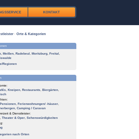
NGSSERVICE
KONTAKT
stleister
·
Orte & Kategorien
ionen
n
,
Meißen
,
Radebeul
,
Moritzburg
,
Freital
,
iswalde
te/Regionen
n
omie:
afés
,
Kneipen
,
Restaurants
,
Biergärten
,
isch
hten:
Pensionen
,
Ferienwohnungen/ -häuser
,
herbergen
,
Camping / Caravan
reizeit & Dienstleister:
,
Theater & Oper
,
Sehenswürdigkeiten
g:
ng
tegorien nach Orten