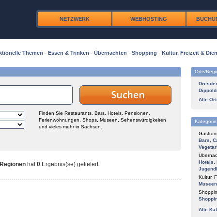
NETZWERK
WEBHOSTING
BUCHU
ktionelle Themen
·
Essen & Trinken
·
Übernachten
·
Shopping
·
Kultur, Freizeit & Dien
Orte/Reg
Dresde
Dippold
Alle Or
Finden Sie Restaurants, Bars, Hotels, Pensionen,
Ferienwohnungen, Shops, Museen, Sehenswürdigkeiten
Kategorie
und vieles mehr in Sachsen.
Gastron
Bars
,
C
Vegetar
Übernac
Hotels
,
 Regionen
hat
0
Ergebnis(se) geliefert
:
Jugend
Kultur, F
Museen
Shoppin
Shoppi
Alle Ka