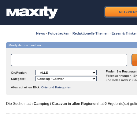
NETZWER
News
·
Fotostrecken
·
Redaktionelle Themen
·
Essen & Trinke
Maxity.de durchsuchen
Finden Sie Restaurant
Ort/Region:
Ferienwohnungen, Sh
Kategorie:
und vieles mehr in Sa
Alles auf einen Blick:
Orte und Kategorien
Die Suche nach
Camping / Caravan in allen Regionen
hat
0
Ergebnis(se) gelie