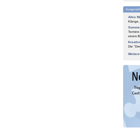
Ausgewäh
Alles M
Klänge,
Sommer
Termine
einem Bl
Kreativ
Die "Dre
Weiter