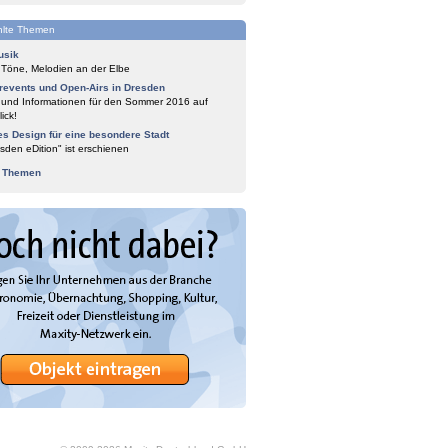
lte Themen
usik
 Töne, Melodien an der Elbe
events und Open-Airs in Dresden
 und Informationen für den Sommer 2016 auf
ick!
es Design für eine besondere Stadt
sden eDition" ist erschienen
e Themen