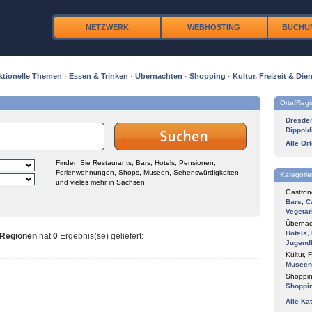
NETZWERK
WEBHOSTING
BUCHU
ktionelle Themen
·
Essen & Trinken
·
Übernachten
·
Shopping
·
Kultur, Freizeit & Dien
Orte/Reg
Dresde
Dippold
Alle Or
Finden Sie Restaurants, Bars, Hotels, Pensionen,
Ferienwohnungen, Shops, Museen, Sehenswürdigkeiten
Kategorie
und vieles mehr in Sachsen.
Gastron
Bars
,
C
Vegetar
Übernac
Hotels
,
 Regionen
hat
0
Ergebnis(se) geliefert
:
Jugend
Kultur, F
Museen
Shoppin
Shoppi
Alle Ka