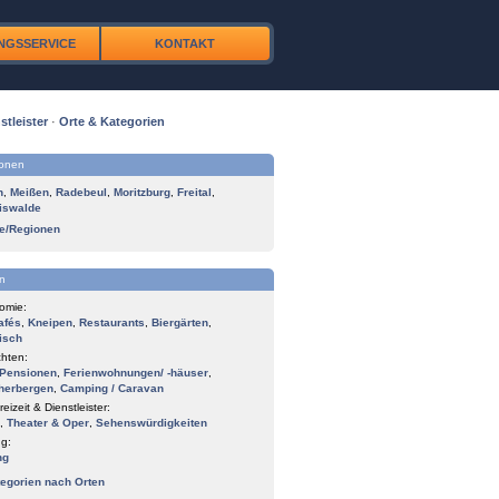
NGSSERVICE
KONTAKT
stleister
·
Orte & Kategorien
ionen
n
,
Meißen
,
Radebeul
,
Moritzburg
,
Freital
,
iswalde
te/Regionen
n
omie:
afés
,
Kneipen
,
Restaurants
,
Biergärten
,
isch
hten:
Pensionen
,
Ferienwohnungen/ -häuser
,
herbergen
,
Camping / Caravan
reizeit & Dienstleister:
,
Theater & Oper
,
Sehenswürdigkeiten
g:
ng
tegorien nach Orten