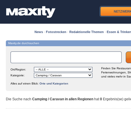
NETZWER
News
·
Fotostrecken
·
Redaktionelle Themen
·
Essen & Trinke
Maxity.de durchsuchen
Finden Sie Restaurant
Ort/Region:
Ferienwohnungen, Sh
Kategorie:
und vieles mehr in Sa
Alles auf einen Blick:
Orte und Kategorien
Die Suche nach
Camping / Caravan in allen Regionen
hat
0
Ergebnis(se) gelie