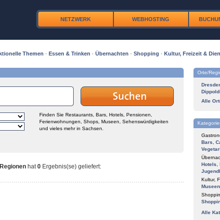
NETZWERK
WEBHOSTING
BUCHU
ktionelle Themen
·
Essen & Trinken
·
Übernachten
·
Shopping
·
Kultur, Freizeit & Dien
Orte/Reg
Dresde
Dippold
Alle Or
Finden Sie Restaurants, Bars, Hotels, Pensionen,
Ferienwohnungen, Shops, Museen, Sehenswürdigkeiten
Kategorie
und vieles mehr in Sachsen.
Gastron
Bars
,
C
Vegetar
Übernac
Hotels
,
 Regionen
hat
0
Ergebnis(se) geliefert
:
Jugend
Kultur, F
Museen
Shoppin
Shoppi
Alle Ka