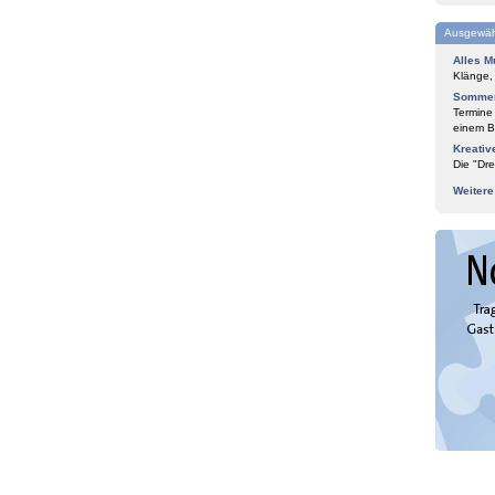
Ausgewäh
Alles M
Klänge,
Sommer
Termine
einem Bl
Kreativ
Die "Dre
Weiter