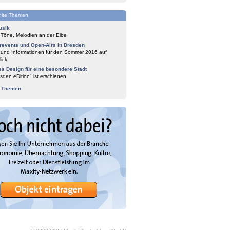
lte Themen
usik
 Töne, Melodien an der Elbe
events und Open-Airs in Dresden
 und Informationen für den Sommer 2016 auf
ick!
es Design für eine besondere Stadt
sden eDition" ist erschienen
e Themen