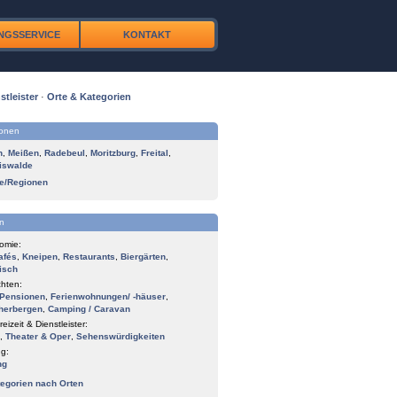
NGSSERVICE
KONTAKT
stleister
·
Orte & Kategorien
ionen
n
,
Meißen
,
Radebeul
,
Moritzburg
,
Freital
,
iswalde
te/Regionen
n
omie:
afés
,
Kneipen
,
Restaurants
,
Biergärten
,
isch
hten:
Pensionen
,
Ferienwohnungen/ -häuser
,
herbergen
,
Camping / Caravan
reizeit & Dienstleister:
,
Theater & Oper
,
Sehenswürdigkeiten
g:
ng
tegorien nach Orten