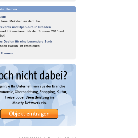
lte Themen
usik
 Töne, Melodien an der Elbe
events und Open-Airs in Dresden
 und Informationen für den Sommer 2016 auf
ick!
es Design für eine besondere Stadt
sden eDition" ist erschienen
e Themen