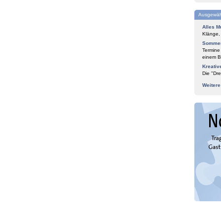
Ausgewäh
Alles M
Klänge,
Sommer
Termine
einem Bl
Kreativ
Die "Dre
Weiter