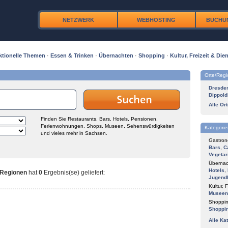
NETZWERK
WEBHOSTING
BUCHU
ktionelle Themen
·
Essen & Trinken
·
Übernachten
·
Shopping
·
Kultur, Freizeit & Dien
Orte/Reg
Dresde
Dippold
Alle Or
Finden Sie Restaurants, Bars, Hotels, Pensionen,
Ferienwohnungen, Shops, Museen, Sehenswürdigkeiten
Kategorie
und vieles mehr in Sachsen.
Gastron
Bars
,
C
Vegetar
Übernac
Hotels
,
 Regionen
hat
0
Ergebnis(se) geliefert
:
Jugend
Kultur, F
Museen
Shoppin
Shoppi
Alle Ka