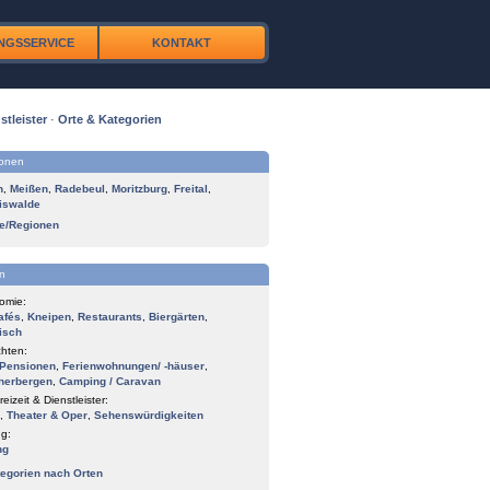
NGSSERVICE
KONTAKT
stleister
·
Orte & Kategorien
ionen
n
,
Meißen
,
Radebeul
,
Moritzburg
,
Freital
,
iswalde
te/Regionen
n
omie:
afés
,
Kneipen
,
Restaurants
,
Biergärten
,
isch
hten:
Pensionen
,
Ferienwohnungen/ -häuser
,
herbergen
,
Camping / Caravan
reizeit & Dienstleister:
,
Theater & Oper
,
Sehenswürdigkeiten
g:
ng
tegorien nach Orten