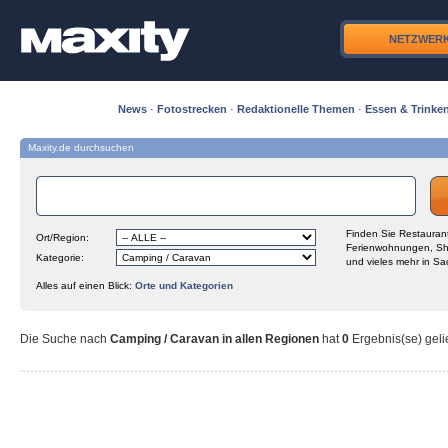
NETZWER
News
·
Fotostrecken
·
Redaktionelle Themen
·
Essen & Trinke
Maxity.de durchsuchen
Finden Sie Restaurant
Ort/Region:
Ferienwohnungen, Sh
Kategorie:
und vieles mehr in Sa
Alles auf einen Blick:
Orte und Kategorien
Die Suche nach
Camping / Caravan in allen Regionen
hat
0
Ergebnis(se) gelie