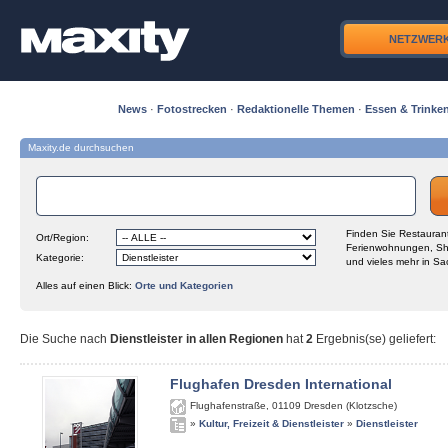
NETZWER
News
·
Fotostrecken
·
Redaktionelle Themen
·
Essen & Trinke
Maxity.de durchsuchen
Finden Sie Restaurant
Ort/Region:
Ferienwohnungen, Sh
Kategorie:
und vieles mehr in Sa
Alles auf einen Blick:
Orte und Kategorien
Die Suche nach
Dienstleister in allen Regionen
hat
2
Ergebnis(se) geliefert
:
Flughafen Dresden International
Flughafenstraße
,
01109
Dresden (Klotzsche)
»
Kultur, Freizeit & Dienstleister
»
Dienstleister