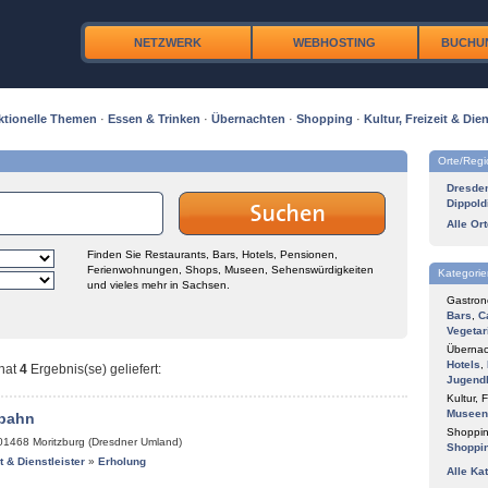
NETZWERK
WEBHOSTING
BUCHU
ktionelle Themen
·
Essen & Trinken
·
Übernachten
·
Shopping
·
Kultur, Freizeit & Dien
Orte/Reg
Dresde
Dippold
Alle Or
Finden Sie Restaurants, Bars, Hotels, Pensionen,
Ferienwohnungen, Shops, Museen, Sehenswürdigkeiten
Kategorie
und vieles mehr in Sachsen.
Gastron
Bars
,
C
Vegetar
Übernac
Hotels
,
hat
4
Ergebnis(se) geliefert
:
Jugend
Kultur, F
Museen
bahn
Shoppin
01468
Moritzburg (Dresdner Umland)
Shoppi
it & Dienstleister
»
Erholung
Alle Ka