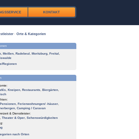
NGSSERVICE
KONTAKT
stleister
·
Orte & Kategorien
ionen
n
,
Meißen
,
Radebeul
,
Moritzburg
,
Freital
,
iswalde
te/Regionen
n
omie:
afés
,
Kneipen
,
Restaurants
,
Biergärten
,
isch
hten:
Pensionen
,
Ferienwohnungen/ -häuser
,
herbergen
,
Camping / Caravan
reizeit & Dienstleister:
,
Theater & Oper
,
Sehenswürdigkeiten
g:
ng
tegorien nach Orten