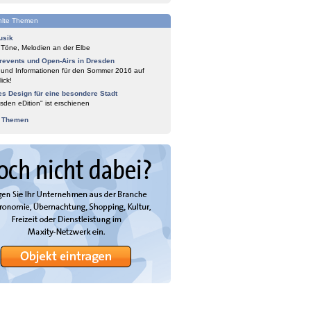
lte Themen
usik
 Töne, Melodien an der Elbe
events und Open-Airs in Dresden
 und Informationen für den Sommer 2016 auf
ick!
es Design für eine besondere Stadt
sden eDition" ist erschienen
e Themen