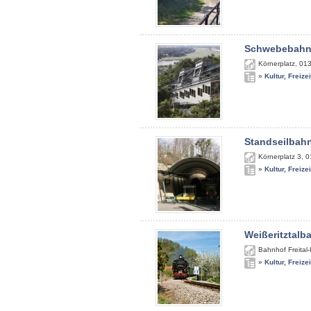
Schwebebah
Körnerplatz
,
01
»
Kultur, Freize
Standseilbah
Körnerplatz 3
,
0
»
Kultur, Freize
Weißeritztalb
Bahnhof Freital
»
Kultur, Freize