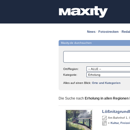
News
·
Fotostrecken
·
Reda
Maxity.de durchsuchen
Ort/Region:
Kategorie:
Alles auf einen Blick:
Orte und Kategorien
Die Suche nach
Erholung in allen Regionen
Lößnitzgrund
Am Bahnhof 1
,
»
Kultur, Freize