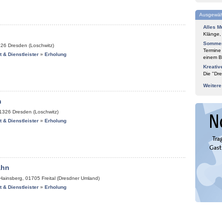
Ausgewäh
Alles M
n
Klänge,
Sommer
326
Dresden (Loschwitz)
Termine
it & Dienstleister
»
Erholung
einem Bl
Kreativ
Die "Dre
Weiter
n
1326
Dresden (Loschwitz)
it & Dienstleister
»
Erholung
ahn
-Hainsberg
,
01705
Freital (Dresdner Umland)
it & Dienstleister
»
Erholung