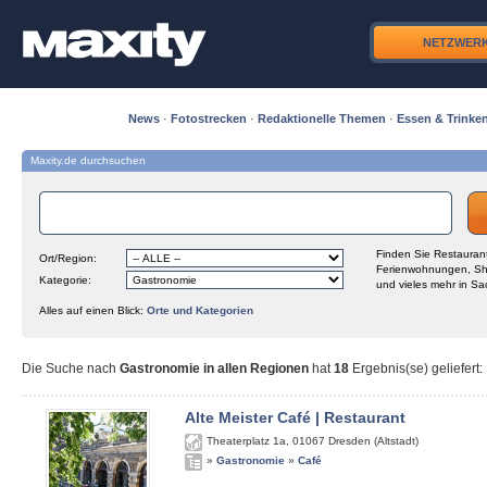
NETZWER
News
·
Fotostrecken
·
Redaktionelle Themen
·
Essen & Trinke
Maxity.de durchsuchen
Finden Sie Restaurant
Ort/Region:
Ferienwohnungen, Sh
Kategorie:
und vieles mehr in Sa
Alles auf einen Blick:
Orte und Kategorien
Die Suche nach
Gastronomie in allen Regionen
hat
18
Ergebnis(se) geliefert
:
Alte Meister Café | Restaurant
Theaterplatz 1a
,
01067
Dresden (Altstadt)
»
Gastronomie
»
Café