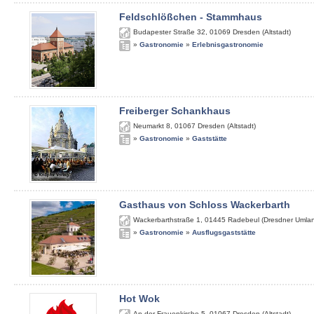
Feldschlößchen - Stammhaus
Budapester Straße 32
,
01069
Dresden (Altstadt)
»
Gastronomie
»
Erlebnisgastronomie
Freiberger Schankhaus
Neumarkt 8
,
01067
Dresden (Altstadt)
»
Gastronomie
»
Gaststätte
Gasthaus von Schloss Wackerbarth
Wackerbarthstraße 1
,
01445
Radebeul (Dresdner Umla
»
Gastronomie
»
Ausflugsgaststätte
Hot Wok
An der Frauenkirche 5
,
01067
Dresden (Altstadt)