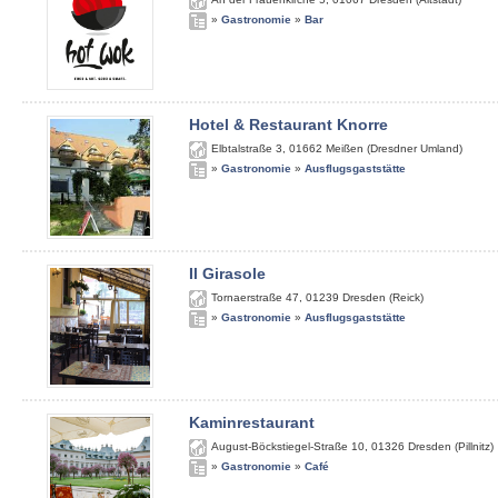
»
Gastronomie
»
Bar
Hotel & Restaurant Knorre
Elbtalstraße 3
,
01662
Meißen (Dresdner Umland)
»
Gastronomie
»
Ausflugsgaststätte
Il Girasole
Tornaerstraße 47
,
01239
Dresden (Reick)
»
Gastronomie
»
Ausflugsgaststätte
Kaminrestaurant
August-Böckstiegel-Straße 10
,
01326
Dresden (Pillnitz)
»
Gastronomie
»
Café