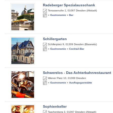
Radeberger Spezialausschank
Terrassenufer 1
,
01067
Dresden (Altstadt)
»
Gastronomie
»
Bar
Schillergarten
Schillerplatz 9
,
01309
Dresden (Blasewitz)
»
Gastronomie
»
Cocktail-Bar
Schwerelos - Das Achterbahnrestaurant
Wiener Platz 10
,
01069
Dresden
»
Gastronomie
»
Ausflugsgaststätte
Sophienkeller
Taschenberg 3
,
01067
Dresden (Altstadt)