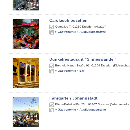
Carolaschlösschen
Querallee 7
,
01219
Dresden (Altstadt)
»
Gastronomie
»
Ausflugsgaststätte
Dunkelrestaurant "Sinneswandel"
Berthold-Haupt-Straße 91
,
01259
Dresden (Kleinzschac
»
Gastronomie
»
Bar
Fährgarten Johannstadt
Käthe-Kollwitz-Ufer 23b
,
01307
Dresden (Johannstadt)
»
Gastronomie
»
Ausflugsgaststätte